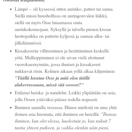
Lämpö – oli kyseessä sitten aurinko, patteri tai sauna.
Siellä missä huushollissa on auringonvalon läikkä,
siellä on myös Osse lataamassa omia
aurinkokennojaan. Syksyllä ja talvella pienen kissan
luottopaikka on patterin kyljessä ja saunan alku- tai
jälkilämmössä.
Kissakaverin villitseminen ja herättäminen keskellä
yötä. Mallioppiminen ei ole aivan vielä ulottunut
vuorokausirytmiin, jossa ihmiset ja kissakaveri
nukkuvat öisin. Kolmen aikaan yöllä alkaa kiljuminen:
"Täällä huutaa Osse ja mää olen täällä
alakerrassaaaa, missä sää ooooot?"
Erilaiset huiska- ja narulelut. Leikki ylipäätään on asia,
jolla Ossen ystäväksi pääsee todella nopeasti.
Ihminen aamulla vessassa. Hänen mielestä on aina yhtä
iloinen asia huomata, että ihminen on hereillä:
"Ihanaa
ihminen, kun olet elossa, huolestuin jo, kun nukuit 7
tuntia yhteen putkeen, ja vaikka olenkin näin pieni,