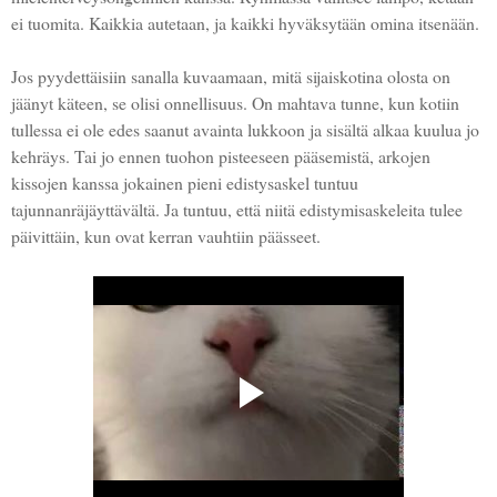
ei tuomita. Kaikkia autetaan, ja kaikki hyväksytään omina itsenään.
Jos pyydettäisiin sanalla kuvaamaan, mitä sijaiskotina olosta on
jäänyt käteen, se olisi onnellisuus. On mahtava tunne, kun kotiin
tullessa ei ole edes saanut avainta lukkoon ja sisältä alkaa kuulua jo
kehräys. Tai jo ennen tuohon pisteeseen pääsemistä, arkojen
kissojen kanssa jokainen pieni edistysaskel tuntuu
tajunnanräjäyttävältä. Ja tuntuu, että niitä edistymisaskeleita tulee
päivittäin, kun ovat kerran vauhtiin päässeet.