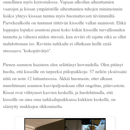
onnellinen myös kerrostalossa. Vapaan ulkoilun aiheuttamien
vaarojen ja kissan ympäristölle aiheuttamien tuhojen minimoinnin
lisäksi yhteys kissaan tuntuu myös huomattavasti tiiviimmältä.
Parvekeulkoilu on tuntunut riittävän kissoille vallan mainiosti. Ehkä
loppujen lopuksi asuntoni pieni koko loikin kissoille turvallisuuden
tunnetta ja vähensi niiden stressiä, kun reviiri oli rajattu eikä se ollut
mahdottoman iso. Reviirin tarkkailu ei ollutkaan heille enää
stressaava "kokopäivätyö".
Pienen asunnon haasteen olen selättänyt luovuudella. Olen pitänyt
huolta, että kissoille on tarpeeksi piilopaikkoja: 37 neliön yksiössäni
niitä on noin 12 lattiantasossa. Äkkiä huomasin, ettei alkuun
murehtimani asunnon kasvipaljouskaan ollut ongelma, päinvastoin.
Kissat ovat viihtyneet kasvien keskellä, ja huolehtimalla, että
kissoille on aina oma tarkkailupaikkansa kukkien keskellä, on
säästytty ruukkujen rikkomiselta.