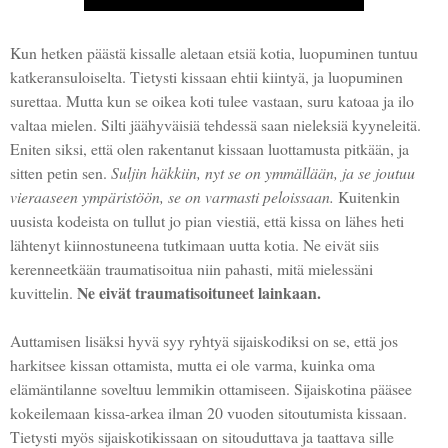
Kun hetken päästä kissalle aletaan etsiä kotia, luopuminen tuntuu
katkeransuloiselta. Tietysti kissaan ehtii kiintyä, ja luopuminen
surettaa. Mutta kun se oikea koti tulee vastaan, suru katoaa ja ilo
valtaa mielen. Silti jäähyväisiä tehdessä saan nieleksiä kyyneleitä.
Eniten siksi, että olen rakentanut kissaan luottamusta pitkään, ja
sitten petin sen.
Suljin häkkiin, nyt se on ymmällään, ja se joutuu
vieraaseen ympäristöön, se on varmasti peloissaan.
Kuitenkin
uusista kodeista on tullut jo pian viestiä, että kissa on lähes heti
lähtenyt kiinnostuneena tutkimaan uutta kotia. Ne eivät siis
kerenneetkään traumatisoitua niin pahasti, mitä mielessäni
Ne eivät traumatisoituneet lainkaan.
kuvittelin.
Auttamisen lisäksi hyvä syy ryhtyä sijaiskodiksi on se, että jos
harkitsee kissan ottamista, mutta ei ole varma, kuinka oma
elämäntilanne soveltuu lemmikin ottamiseen. Sijaiskotina pääsee
kokeilemaan kissa-arkea ilman 20 vuoden sitoutumista kissaan.
Tietysti myös sijaiskotikissaan on sitouduttava ja taattava sille