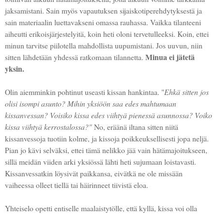
jaksamistani. Sain myös vapautuksen sijaiskotiperehdytyksestä ja
sain materiaalin luettavakseni omassa rauhassa. Vaikka tilanteeni
aiheutti erikoisjärjestelyitä, koin heti oloni tervetulleeksi. Koin, ettei
minun tarvitse piilotella mahdollista uupumistani. Jos uuvun, niin
Minua ei jätetä
sitten lähdetään yhdessä ratkomaan tilannetta.
yksin.
Olin aiemminkin pohtinut useasti kissan hankintaa. "
Ehkä sitten jos
olisi isompi asunto? Mihin yksiöön saa edes mahtumaan
kissanvessan? Voisiko kissa edes viihtyä pienessä asunnossa? Voiko
kissa viihtyä kerrostalossa?"
No, eräänä iltana sitten niitä
kissanvessoja tuotiin kolme, ja kissoja poikkeuksellisesti jopa neljä.
Pian jo kävi selväksi, ettei tämä nelikko jää vain hätämajoitukseen,
sillä meidän viiden arki yksiössä lähti heti sujumaan loistavasti.
Kissanvessatkin löysivät paikkansa, eivätkä ne ole missään
vaiheessa olleet tiellä tai häirinneet tiivistä eloa.
Yhteiselo opetti entiselle maalaistytölle, että kyllä, kissa voi olla