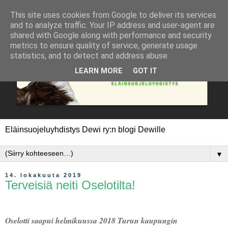
This site uses cookies from Google to deliver its services
and to analyze traffic. Your IP address and user-agent are
shared with Google along with performance and security
metrics to ensure quality of service, generate usage
statistics, and to detect and address abuse.
LEARN MORE
GOT IT
Eläinsuojeluyhdistys Dewi ry:n blogi Dewille
▼
14. lokakuuta 2019
Terveisiä neiti Oselotilta!
Oselotti saapui helmikuussa 2018 Turun kaupungin