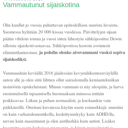
Vammautunut sijaiskotina
Olin kuullut jo vuosia puhuttavan epätodellisen suurista luvuista.
Suomessa hylätään 20 000 kissaa vuodessa. Päivittelyjen sijaan
päätin vihdoin toimia ja vuosi sitten lähestyin sähköpostitse Dewin
silloista sijaiskotivastaavaa. Sähköpostissa kerroin avoimesti
ja pohdin olenko aivovammani vuoksi sopiva
elämäntilanteestani,
sijaiskodiksi.
Vammauduin keväällä 2016 jäädessäni kevyenliikenteenväylällä
auton alle ja olen siitä lähtien ollut sairaslomalla kemiantekniikan
insinöörin opiskeluistani. Minun vammani ei näy ulospäin, ja harva
ensimmäisellä tapaamisella huomaakaan minussa mitään
poikkeavaa. Liikun ja puhun normaalisti, ja kuolaankin vain
päikkäreillä. Oireitani kuvatessa käytän usein esimerkkejä: muistini
on kuin varhaisdementikolla, keskittymiskyky kuin ADHD:lla,
uuvun kuin masentunut ja olen aistiherkkä kuin autisti. Lisäksi
kuormitus usein laukaisee migreenin, ja kärsin raajasäryistä ja