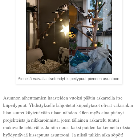
Pienellä vaivalla itsetehdyt kiipeilypuut pieneen asuntoon.
Asunnon aiheuttamien haasteiden vuoksi päätin askarrella itse
kiipeilypuut. Yhdistykselle lahjoitetut kiipeilytasot olivat väkisinkin
liian suuret käytettävään tilaan nähden. Olen myös aina pitänyt
projekteista ja nikkaroinnista, joten tällainen askartelu tuntui
mukavalle tehtävälle. Ja niin nousi kaksi puiden katkenneita oksia
hyödyntävää kissapuuta asuntooni. Ja niistä tulikin aika söpöt!