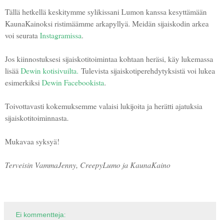
Tällä hetkellä keskitymme sylikissani Lumon kanssa kesyttämään
KaunaKainoksi ristimäämme arkapyllyä. Meidän sijaiskodin arkea
voi seurata
Instagramissa
.
Jos kiinnostuksesi sijaiskotitoimintaa kohtaan heräsi, käy lukemassa
lisää
Dewin kotisivuilta.
Tulevista sijaiskotiperehdytyksistä voi lukea
esimerkiksi
Dewin Facebookista
.
Toivottavasti kokemuksemme valaisi lukijoita ja herätti ajatuksia
sijaiskotitoiminnasta.
Mukavaa syksyä!
Terveisin VammaJenny, CreepyLumo ja KaunaKaino
Ei kommentteja: