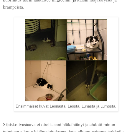
krampeista.
Ensimmäiset kuvat Leonasta, Leosta, Lunasta ja Lumosta.
Sijaiskotivastaava ei oirelistaani hätkähtänyt ja ehdotti minun
toimivan alkuun hätämajoituksena, jotta alkuun voimme tarkkailla