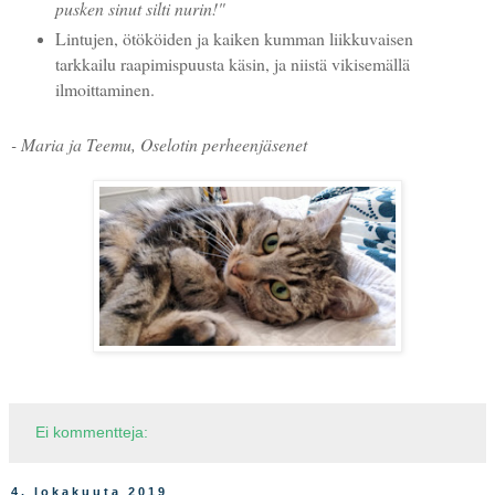
pusken sinut silti nurin!"
Lintujen, ötököiden ja kaiken kumman liikkuvaisen
tarkkailu raapimispuusta käsin, ja niistä vikisemällä
ilmoittaminen.
- Maria ja Teemu, Oselotin perheenjäsenet
Ei kommentteja:
4. lokakuuta 2019