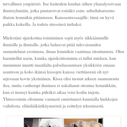
turvallinen ympäristö. Itse kuitenkin kuulun siihen ylianalysoivaan
ihmisryhmään, jotka puntaroivat estääkö esim. urheiluharrastus
iltaisin lemmikin pitämiseen. Kanssastressaajille: tämä on hyvä
paikka kokeilla. Ja todeta stressinsä turhaksi.
Mielestäni sijaiskotina toimiminen sopii myös
iäkkäämmille
ihmisille ja ihmisille, jotka haluavat pitää tulevaisuuden
suunnitelmat avoimena, ilman lemmikin vaatimaa sitoutumista.
Olen
harmitellut usein, kuinka sijaiskotitoiminta ei tullut mieleen, kun
mummuni muutti maatilalta palveluasumisen yksikköön omaan
asuntoon ja koko ikänsä kissojen kanssa viettäneenä oli nyt
arjessaan kovin yksinäinen. Kissa olisi tuonut arkeen suunnatonta
iloa, mutta vanhempi ihminen ei uskaltanut sitoutua lemmikkiin,
kun ei tiennyt kuinka pitkäksi aikaa voisi kodin tarjota.
Yhteisvoimin olisimme varmasti onnistuneet kunnialla hiekkojen
vaihdosta, eläinlääkärikäynneistä ja esittelyn tekemisestä.