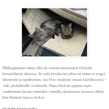
Mallioppimista onkin ollut ilo seurata monessakin Oselotin
kissanelämän alueessa. Se mitä kissakaveri tekee tai miten se reagoi
tilanteisiin ja tapahtumiin, sen Osse omaksuu omaan käytökseensä
–
toki yksilöllisellä vivahteella. Onpa Oselotti oppinut myös
vanhemman kissan esimerkin voimalla ojentamaan tassunsa silloin,
kun ihminen tarjoaa ruokaa.
Oselotin lempiasioita: