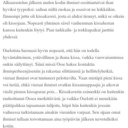
Alkuarastelun jälkeen uuden kodin ihmiset osoittautuivat ihan
hyviksi tyypeiksi: saihan niiltä ruokaa ja osasivat ne leikkiäkin.
Jännempi juttu oli kissakaveri, josta ei aluksi tiennyt, mikä se oikein
oli kissojaan. Nopeasti yhteinen sävel vanhemman kissaherran
kanssa kuitenkin löytyi. Pian tarkkailu- ja torkkupaikat jaettiin
yhdessä.
Oselotista huomasi hyvin nopeasti, että hän on todella
hyväntahtoinen, ystävällinen ja ihana kissa, vaikka varovaisuutensa
onkin säilyttänyt.
Siinä missä Osse hakee kontaktia
ihmisperheenjäseniin ja rakastaa silittämistä ja hellittelyhetkiä,
vieraat ihmiset ovat tuntuneet pelottavilta. Vaan mistäpä pieni kissa
voi tietää, ehkä vieraat ihmiset ovatkin kissannappaajia ja aikovat
viedä pienen kissaparan pois... Kissakaverin esimerkki on kuitenkin
rauhoittanut Ossea merkittävästi, ja vaikka Oselotti ei menekään
päätäpahkaa tapaamaan tulijoita, hiipii hän kuitenkin jossain
vaiheessa tarkistamaan ainakin vieraiden varpaat. Sen sijaan omat
ihmiset tullaan toivottamaan aina työpäivän jälkeen tervetulleiksi
kotiin.