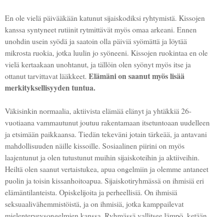
En ole vielä päivääkään katunut sijaiskodiksi ryhtymistä. Kissojen
kanssa syntyneet rutiinit rytmittävät myös omaa arkeani. Ennen
unohdin usein syödä ja saatoin olla päiviä syömättä ja löytää
mikrosta ruokia, jotka luulin jo syöneeni. Kissojen ruokintaa en ole
vielä kertaakaan unohtanut, ja tällöin olen syönyt myös itse ja
Elämäni on saanut myös lisää
ottanut tarvittavat lääkkeet.
merkityksellisyyden tuntua.
Väkisinkin normaalia, aktiivista elämää elänyt ja yhtäkkiä 26-
vuotiaana vammautunut joutuu rakentamaan itsetuntoaan uudelleen
ja etsimään paikkaansa. Tiedän tekeväni jotain tärkeää, ja antavani
mahdollisuuden näille kissoille. Sosiaalinen piirini on myös
laajentunut ja olen tutustunut muihin sijaiskoteihin ja aktiiveihin.
Heiltä olen saanut vertaistukea, apua ongelmiin ja olemme antaneet
puolin ja toisin kissanhoitoapua. Sijaiskotiryhmässä on ihmisiä eri
elämäntilanteista. Opiskelijoita ja perheellisiä. On ihmisiä
seksuaalivähemmistöistä, ja on ihmisiä, jotka kamppailevat
mielenterveysongelmien kanssa. Ryhmässä vallitsee lämpö, ketään