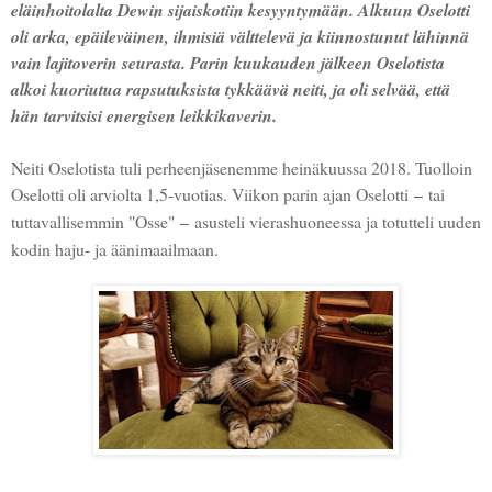
eläinhoitolalta Dewin sijaiskotiin kesyyntymään. Alkuun Oselotti
oli arka, epäileväinen, ihmisiä välttelevä ja kiinnostunut lähinnä
vain lajitoverin seurasta. Parin kuukauden jälkeen Oselotista
alkoi kuoriutua rapsutuksista tykkäävä neiti, ja oli selvää, että
hän tarvitsisi energisen leikkikaverin.
Neiti Oselotista tuli perheenjäsenemme heinäkuussa 2018. Tuolloin
Oselotti oli arviolta 1,5-vuotias. Viikon parin ajan Oselotti
tai
–
tuttavallisemmin "Osse"
asusteli vierashuoneessa ja totutteli uuden
–
kodin haju- ja äänimaailmaan.