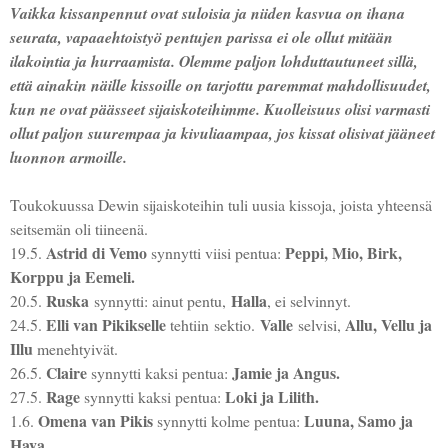
Vaikka kissanpennut ovat suloisia ja niiden kasvua on ihana
seurata, vapaaehtoistyö pentujen parissa ei ole ollut mitään
ilakointia ja hurraamista. Olemme paljon lohduttautuneet sillä,
että ainakin näille kissoille on tarjottu paremmat mahdollisuudet,
kun ne ovat päässeet sijaiskoteihimme. Kuolleisuus olisi varmasti
ollut paljon suurempaa ja kivuliaampaa, jos kissat olisivat jääneet
luonnon armoille.
Toukokuussa Dewin sijaiskoteihin tuli uusia kissoja, joista yhteensä
seitsemän oli tiineenä.
Astrid di Vemo
Peppi, Mio, Birk,
19.5.
synnytti viisi pentua:
Korppu ja Eemeli.
Ruska
Halla
20.5.
synnytti: ainut pentu,
, ei selvinnyt.
Elli van Pikikselle
Valle
Allu, Vellu ja
24.5.
tehtiin sektio.
selvisi,
Illu
menehtyivät.
Claire
Jamie ja Angus.
26.5.
synnytti kaksi pentua:
Rage
Loki ja Lilith.
27.5.
synnytti kaksi pentua:
Omena van Pikis
Luuna, Samo ja
1.6.
synnytti kolme pentua:
Hava.