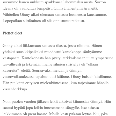
siirsimme hänen nukkumispaikkansa lähemmäksi meitä. Siirron
ideana oli vauhdittaa lempeästi Ginnyä lähentymään meitä.
Vähitellen Ginny alkoi olemaan samassa huoneessa kanssamme.
Lepopaikan siirtäminen oli siis onnistunut ratkaisu.
Pienet eleet
Ginny alkoi liikkumaan samassa tilassa, jossa olimme. Hänen
yhdeksi suosikkipaikaksi muodostui kantokoppa sänkyämme
vastapäätä. Kantokopasta hän pystyi tarkkailemaan uutta ympäristöä
turvallisesti ja tekemään meille silmien siristelyä eli ”ollaan
kavereita” -elettä. Seuraavaksi meidän ja Ginnyn
vuorovaikutuksessa tapahtui uusi käänne. Ginny haisteli käsiämme.
Hän piti kättä erityisen mielenkiintoisena, kun tarjosimme hänelle
kissanherkkuja.
Noin puolen vuoden jälkeen leikit alkoivat kiinnostaa Ginnyä. Hän
saattoi hypätä jopa leikin innostamana sängylle. Itse asiassa
leikkiminen oli pieni haaste. Meillä kesti pitkään löytää lelu, joka