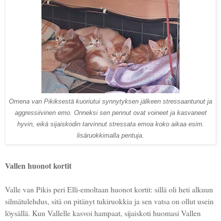
Omena van Pikiksestä kuoriutui synnytyksen jälkeen stressaantunut ja
aggressiivinen emo. Onneksi sen pennut ovat voineet ja kasvaneet
hyvin, eikä sijaiskodin tarvinnut stressata emoa koko aikaa esim.
lisäruokkimalla pentuja.
Vallen huonot kortit
Valle van Pikis peri Elli-emoltaan huonot kortit: sillä oli heti alkuun
silmätulehdus, sitä on pitänyt tukiruokkia ja sen vatsa on ollut usein
löysällä. Kun Vallelle kasvoi hampaat, sijaiskoti huomasi Vallen