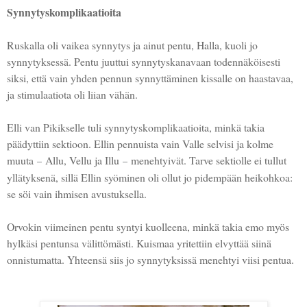
Synnytyskomplikaatioita
Ruskalla oli vaikea synnytys ja ainut pentu, Halla, kuoli jo
synnytyksessä. Pentu juuttui synnytyskanavaan todennäköisesti
siksi, että vain yhden pennun synnyttäminen kissalle on haastavaa,
ja stimulaatiota oli liian vähän.
Elli van Pikikselle tuli synnytyskomplikaatioita, minkä takia
päädyttiin sektioon. Ellin pennuista vain Valle selvisi ja kolme
muuta
Allu, Vellu ja Illu
menehtyivät. Tarve sektiolle ei tullut
–
–
yllätyksenä, sillä Ellin syöminen oli ollut jo pidempään heikohkoa:
se söi vain ihmisen avustuksella.
Orvokin viimeinen pentu syntyi kuolleena, minkä takia emo myös
hylkäsi pentunsa välittömästi. Kuismaa yritettiin elvyttää siinä
onnistumatta. Yhteensä siis jo synnytyksissä menehtyi viisi pentua.