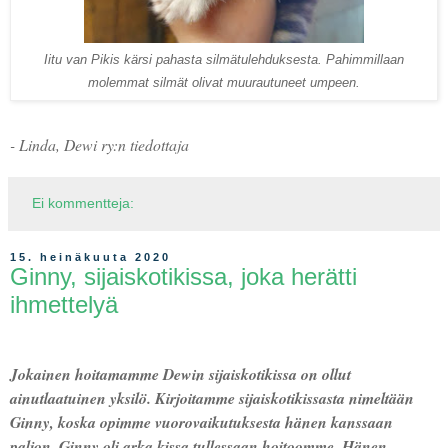
Iitu van Pikis kärsi pahasta silmätulehduksesta. Pahimmillaan
molemmat silmät olivat muurautuneet umpeen.
- Linda, Dewi ry:n tiedottaja
Ei kommentteja:
15. heinäkuuta 2020
Ginny, sijaiskotikissa, joka herätti
ihmettelyä
Jokainen hoitamamme Dewin sijaiskotikissa on ollut
ainutlaatuinen yksilö. Kirjoitamme sijaiskotikissasta nimeltään
Ginny, koska opimme vuorovaikutuksesta hänen kanssaan
paljon. Ginny oli arka kissa tullessaan hoitoomme. Hänen