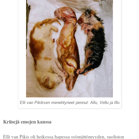
Elli van Pikiksen menehtyneet pennut: Allu, Vellu ja Illu
Kriisejä emojen kanssa
Elli van Pikis oli heikossa hapessa syömättömyyden, suoliston