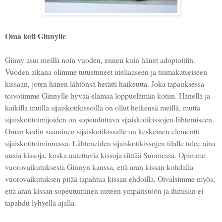
Oma koti Ginnylle
Ginny asui meillä noin vuoden, ennen kuin hänet adoptoitiin.
Vuoden aikana olimme tutustuneet uteliaaseen ja tuimakatseiseen
kissaan, joten hänen lähtönsä herätti haikeutta. Joka tapauksessa
toivotimme Ginnylle hyvää elämää loppuelämän kotiin. Hänellä ja
kaikilla muilla sijaiskotikissoilla on ollut hetkensä meillä, mutta
sijaiskotitoimijoiden on sopeuduttava sijaiskotikissojen lähtemiseen.
Oman kodin saaminen sijaiskotikissalle on keskeinen elementti
sijaiskotitoiminnassa. Lähteneiden sijaiskotikissojen tilalle tulee aina
uusia kissoja, koska autettavia kissoja riittää Suomessa. Opimme
vuorovaikutuksesta Ginnyn kanssa, että aran kissan kohdalla
vuorovaikutuksen pitää tapahtua kissan ehdoilla. Oivalsimme myös,
että aran kissan sopeutuminen uuteen ympäristöön ja ihmisiin ei
tapahdu lyhyellä ajalla.