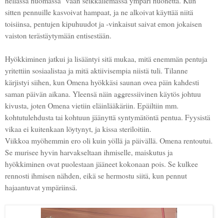
hellässä huomassa" vaan seikkailemassa ympäri huonetta. Kun
sitten pennuille kasvoivat hampaat, ja ne alkoivat käyttää niitä
toisiinsa, pentujen kipuhuudot ja -vinkaisut saivat emon jokaisen
vaiston terästäytymään entisestään.
Hyökkiminen jatkui ja lisääntyi sitä mukaa, mitä enemmän pentuja
yritettiin sosiaalistaa ja mitä aktiivisempia niistä tuli. Tilanne
kärjistyi siihen, kun Omena hyökkäsi saunan ovea päin kahdesti
saman päivän aikana. Yleensä näin aggressiivinen käytös johtuu
kivusta, joten Omena vietiin eläinlääkäriin. Epäiltiin mm.
kohtutulehdusta tai kohtuun jäänyttä syntymätöntä pentua. Fyysistä
vikaa ei kuitenkaan löytynyt, ja kissa steriloitiin.
Viikkoa myöhemmin ero oli kuin yöllä ja päivällä. Omena rentoutui.
Se murisee hyvin harvakseltaan ihmiselle, maiskutus ja
hyökkiminen ovat puolestaan jääneet kokonaan pois. Se kulkee
rennosti ihmisen nähden, eikä se hermostu siitä, kun pennut
hajaantuvat ympäriinsä.