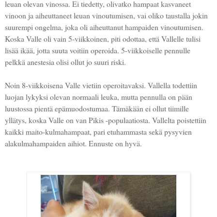
leuan olevan vinossa. Ei tiedetty, olivatko hampaat kasvaneet
vinoon ja aiheuttaneet leuan vinoutumisen, vai oliko taustalla jokin
suurempi ongelma, joka oli aiheuttanut hampaiden vinoutumisen.
Koska Valle oli vain 5-viikkoinen, piti odottaa, että Vallelle tulisi
lisää ikää, jotta suuta voitiin operoida. 5-viikkoiselle pennulle
pelkkä anestesia olisi ollut jo suuri riski.
Noin 8-viikkoisena Valle vietiin operoitavaksi. Vallella todettiin
luojan lykyksi olevan normaali leuka, mutta pennulla on pään
luustossa pientä epämuodostumaa. Tämäkään ei ollut tiimille
yllätys, koska Valle on van Pikis -populaatiosta. Vallelta poistettiin
kaikki maito-kulmahampaat, pari etuhammasta sekä pysyvien
alakulmahampaiden aihiot. Ennuste on hyvä.