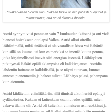
Pitkäkarvaisen Scarlet van Pikiksen turkki oli niin pahasti huopunut ja
takkuuntunut, että se oli rikkonut ihoakin.
Astrid synnytti viisi pentuaan vain 7 kuukauden ikäisenä ja otti vielä
hienosti hoivakseen ottolapsi Vallen. Astrid alkoi oireilla
läähättämällä, mikä sinäänsä ei ole vaarallista: kissa voi läähättää,
kun sillä on kuuma, tai kun esimerkiksi se imettää kuutta pentua,
jotka kirjaimellisesti imevät siitä energiaa itseensä. Läähätyksen
pitkittyessä lääkäri epäili eklampsiaa eli kalkkivajausta. Astridia
lähdettiin hoitamaan kalkkilisällä, ja se näytti auttavan, kunnes
annosta pienennettiin ja helteet tulivat. Läähätys palasi, pahempana
kuin aiemmin.
Astrid kiidätettiin eläinlääkäriin, sillä tiimissä alkoi herätä epäilyjä
sydänoireista. Kukaan ei kuitenkaan osannut edes epäillä, miten
vakava tilanne oli: Astrid oli kuitenkin viimeiseen asti ruokkinut ja
hoivannut kuutta pentuaan, eikä ollut oireillut mitenkään muutoin.