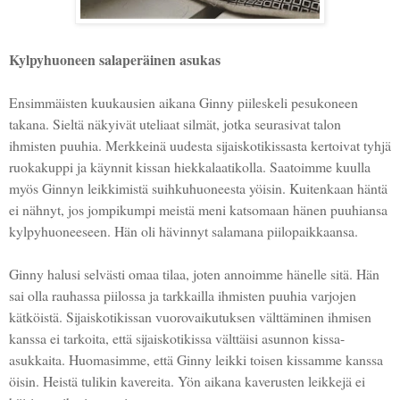
Kylpyhuoneen salaperäinen asukas
Ensimmäisten kuukausien aikana Ginny piileskeli pesukoneen
takana. Sieltä näkyivät uteliaat silmät, jotka seurasivat talon
ihmisten puuhia. Merkkeinä uudesta sijaiskotikissasta kertoivat tyhjä
ruokakuppi ja käynnit kissan hiekkalaatikolla. Saatoimme kuulla
myös Ginnyn leikkimistä suihkuhuoneesta yöisin. Kuitenkaan häntä
ei nähnyt, jos jompikumpi meistä meni katsomaan hänen puuhiansa
kylpyhuoneeseen. Hän oli hävinnyt salamana piilopaikkaansa.
Ginny halusi selvästi omaa tilaa, joten annoimme hänelle sitä. Hän
sai olla rauhassa piilossa ja tarkkailla ihmisten puuhia varjojen
kätköistä. Sijaiskotikissan vuorovaikutuksen välttäminen ihmisen
kanssa ei tarkoita, että sijaiskotikissa välttäisi asunnon kissa-
asukkaita. Huomasimme, että Ginny leikki toisen kissamme kanssa
öisin. Heistä tulikin kavereita. Yön aikana kaverusten leikkejä ei