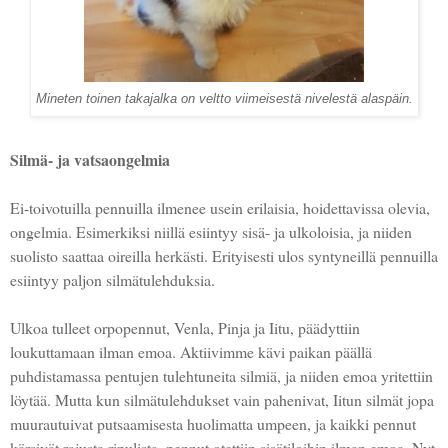
Mineten toinen takajalka on veltto viimeisestä nivelestä alaspäin.
Silmä- ja vatsaongelmia
Ei-toivotuilla pennuilla ilmenee usein erilaisia, hoidettavissa olevia,
ongelmia. Esimerkiksi niillä esiintyy sisä- ja ulkoloisia, ja niiden
suolisto saattaa oireilla herkästi. Erityisesti ulos syntyneillä pennuilla
esiintyy paljon silmätulehduksia.
Ulkoa tulleet orpopennut, Venla, Pinja ja Iitu, päädyttiin
loukuttamaan ilman emoa. Aktiivimme kävi paikan päällä
puhdistamassa pentujen tulehtuneita silmiä, ja niiden emoa yritettiin
löytää. Mutta kun silmätulehdukset vain pahenivat, Iitun silmät jopa
muurautuivat putsaamisesta huolimatta umpeen, ja kaikki pennut
kärsivät rajusta ripulista, pennut otettiin sisätiloihin ilman emoa. Nyt