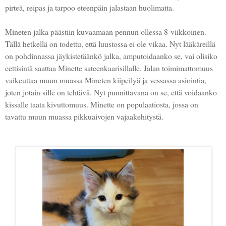
pirteä, reipas ja tarpoo eteenpäin jalastaan huolimatta.
Mineten jalka päästiin kuvaamaan pennun ollessa 8-viikkoinen.
Tällä hetkellä on todettu, että luustossa ei ole vikaa. Nyt lääkäreillä
on pohdinnassa jäykistetäänkö jalka, amputoidaanko se, vai olisiko
eettisintä saattaa Minette sateenkaarisillalle. Jalan toimimattomuus
vaikeuttaa muun muassa Mineten kiipeilyä ja vessassa asiointia,
joten jotain sille on tehtävä. Nyt punnittavana on se, että voidaanko
kissalle taata kivuttomuus. Minette on populaatiosta, jossa on
tavattu muun muassa pikkuaivojen vajaakehitystä.