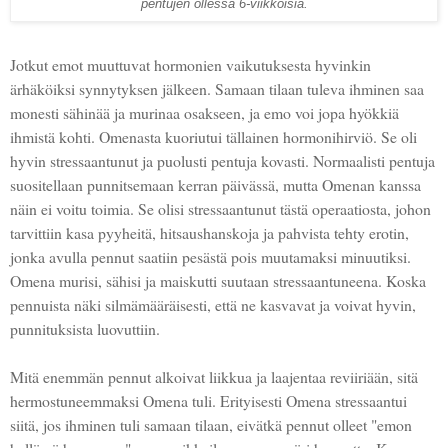
pentujen ollessa 6-viikkoisia.
Jotkut emot muuttuvat hormonien vaikutuksesta hyvinkin
ärhäköiksi synnytyksen jälkeen. Samaan tilaan tuleva ihminen saa
monesti sähinää ja murinaa osakseen, ja emo voi jopa hyökkiä
ihmistä kohti. Omenasta kuoriutui tällainen hormonihirviö. Se oli
hyvin stressaantunut ja puolusti pentuja kovasti. Normaalisti pentuja
suositellaan punnitsemaan kerran päivässä, mutta Omenan kanssa
näin ei voitu toimia. Se olisi stressaantunut tästä operaatiosta, johon
tarvittiin kasa pyyheitä, hitsaushanskoja ja pahvista tehty erotin,
jonka avulla pennut saatiin pesästä pois muutamaksi minuutiksi.
Omena murisi, sähisi ja maiskutti suutaan stressaantuneena. Koska
pennuista näki silmämääräisesti, että ne kasvavat ja voivat hyvin,
punnituksista luovuttiin.
Mitä enemmän pennut alkoivat liikkua ja laajentaa reviiriään, sitä
hermostuneemmaksi Omena tuli. Erityisesti Omena stressaantui
siitä, jos ihminen tuli samaan tilaan, eivätkä pennut olleet "emon