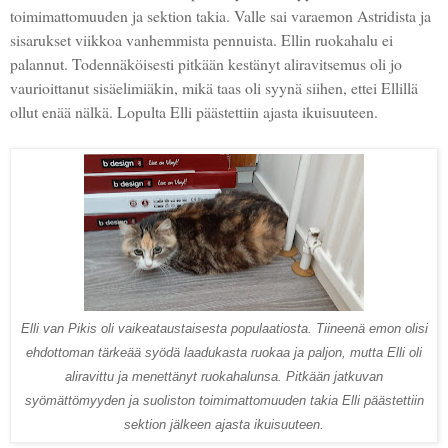
toimimattomuuden ja sektion takia. Valle sai varaemon Astridista ja
sisarukset viikkoa vanhemmista pennuista. Ellin ruokahalu ei
palannut. Todennäköisesti pitkään kestänyt aliravitsemus oli jo
vaurioittanut sisäelimiäkin, mikä taas oli syynä siihen, ettei Ellillä
ollut enää nälkä. Lopulta Elli päästettiin ajasta ikuisuuteen.
Elli van Pikis oli vaikeataustaisesta populaatiosta. Tiineenä emon olisi
ehdottoman tärkeää syödä laadukasta ruokaa ja paljon, mutta Elli oli
aliravittu ja menettänyt ruokahalunsa. Pitkään jatkuvan
syömättömyyden ja suoliston toimimattomuuden takia Elli päästettiin
sektion jälkeen ajasta ikuisuuteen.