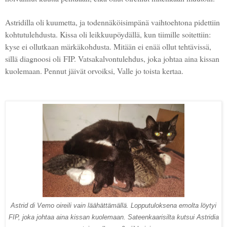
Astridilla oli kuumetta, ja todennäköisimpänä vaihtoehtona pidettiin
kohtutulehdusta. Kissa oli leikkuupöydällä, kun tiimille soitettiin:
kyse ei ollutkaan märkäkohdusta. Mitään ei enää ollut tehtävissä,
sillä diagnoosi oli FIP. Vatsakalvontulehdus, joka johtaa aina kissan
kuolemaan. Pennut jäivät orvoiksi, Valle jo toista kertaa.
Astrid di Vemo oireili vain läähättämällä. Lopputuloksena emolta löytyi
FIP, joka johtaa aina kissan kuolemaan. Sateenkaarisilta kutsui Astridia