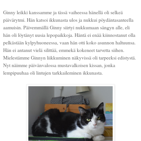
Ginny leikki kanssamme ja tässä vaiheessa hänellä oli selkeä
päivärytmi. Hän katsoi ikkunasta ulos ja nukkui pöydäntasanteella
aamuisin. Päivemmällä Ginny siirtyi nukkumaan sängyn alle, eli
hän oli löytänyt uusia lepopaikkoja. Häntä ei enää kiinnostanut olla
pelkästään kylpyhuoneessa, vaan hän otti koko asunnon haltuunsa.
Hän ei antanut vielä silittää, emmekä kokeneet tarvetta siihen.
Mielestämme Ginnyn liikkuminen näkyvissä oli tarpeeksi edistystä.
Nyt näimme päivänvalossa mustavalkoisen kissan, jonka
lempipuuhaa oli lintujen tarkkaileminen ikkunasta.