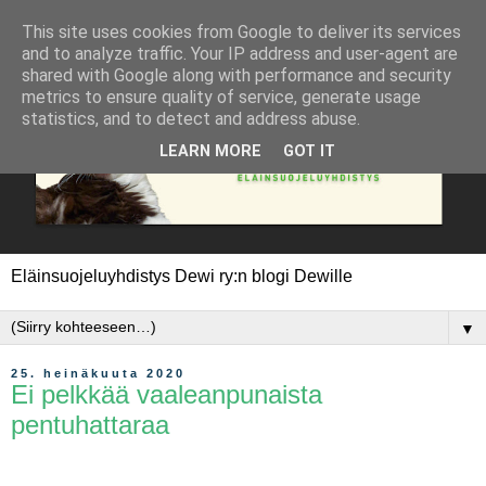
This site uses cookies from Google to deliver its services
and to analyze traffic. Your IP address and user-agent are
shared with Google along with performance and security
metrics to ensure quality of service, generate usage
statistics, and to detect and address abuse.
LEARN MORE
GOT IT
Eläinsuojeluyhdistys Dewi ry:n blogi Dewille
▼
25. heinäkuuta 2020
Ei pelkkää vaaleanpunaista
pentuhattaraa