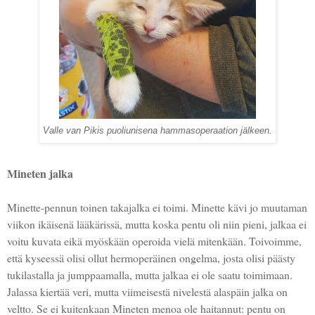
Valle van Pikis puoliunisena hammasoperaation jälkeen.
Mineten jalka
Minette-pennun toinen takajalka ei toimi. Minette kävi jo muutaman
viikon ikäisenä lääkärissä, mutta koska pentu oli niin pieni, jalkaa ei
voitu kuvata eikä myöskään operoida vielä mitenkään. Toivoimme,
että kyseessä olisi ollut hermoperäinen ongelma, josta olisi päästy
tukilastalla ja jumppaamalla, mutta jalkaa ei ole saatu toimimaan.
Jalassa kiertää veri, mutta viimeisestä nivelestä alaspäin jalka on
veltto. Se ei kuitenkaan Mineten menoa ole haitannut: pentu on