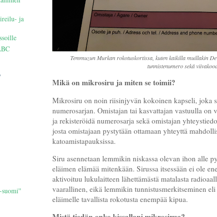
ireilu- ja
ssoille
ABC
Temmuzun Murkan rokotuskortissa, kuten kaikilla muillakin Dewi
tunnistenumero sekä viivakoo
o
Mikä on mikrosiru ja miten se toimii?
Mikrosiru on noin riisinjyvän kokoinen kapseli, joka si
numerosarjan. Omistajan tai kasvattajan vastuulla on vi
ja rekisteröidä numerosarja sekä omistajan yhteystiedot
josta omistajaan pystytään ottamaan yhteyttä mahdolli
katoamistapauksissa.
Siru asennetaan lemmikin niskassa olevan ihon alle pys
eläimen elämää mitenkään. Sirussa itsessään ei ole ene
aktivoituu lukulaitteen lähettämästä matalasta radioaallo
vaarallinen, eikä lemmikin tunnistusmerkitseminen eli
-suomi''
eläimelle tavallista rokotusta enempää kipua.
Mistä tiedän onko kissallani mikrosirua?