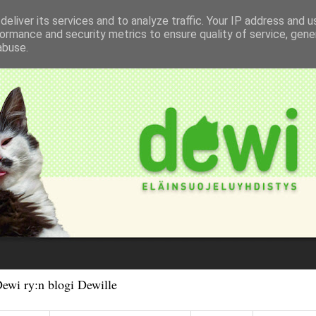
eliver its services and to analyze traffic. Your IP address and 
ormance and security metrics to ensure quality of service, gen
abuse.
Dewi ry:n blogi Dewille