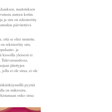
eikkauksen, madotuksen
vutusta uuteen kotiin.
ja ja siru on rekisteröity
uitenkin päivitettävä
 että se olisi sirutettu.
on rekisteröity siru,
pulaatio- ja
kissoilla yleisesti ei
. Tulevaisuudessa,
ojaan jätettyjen
jolla ei ole sirua, ei ole
lääkärikäynnillä pyytää
alla on mikrosiru,
arkistamaan onko sirua