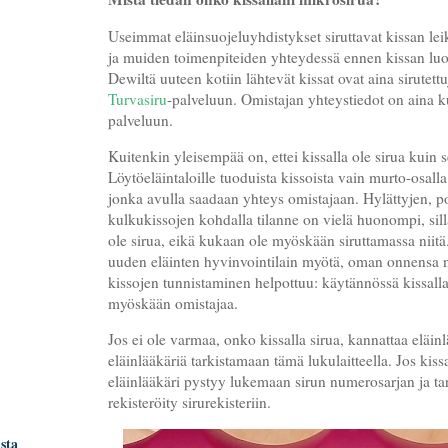
Useimmat eläinsuojeluyhdistykset siruttavat kissan l
ja muiden toimenpiteiden yhteydessä ennen kissan luo
Dewiltä uuteen kotiin lähtevät kissat ovat aina sirutettu
Turvasiru
-palveluun. Omistajan yhteystiedot on aina k
palveluun.
Kuitenkin yleisempää on, ettei kissalla ole sirua kuin se,
Löytöeläintaloille tuoduista kissoista vain murto-osalla 
jonka avulla saadaan yhteys omistajaan. Hylättyjen, po
kulkukissojen kohdalla tilanne on vielä huonompi, sillä 
ole sirua, eikä kukaan ole myöskään siruttamassa niitä
uuden eläinten hyvinvointilain myötä, oman onnensa n
kissojen tunnistaminen helpottuu: käytännössä kissalla, 
myöskään omistajaa.
Jos ei ole varmaa, onko kissalla sirua, kannattaa eläin
eläinlääkäriä tarkistamaan tämä lukulaitteella. Jos kiss
eläinlääkäri pystyy lukemaan sirun numerosarjan ja t
rekisteröity sirurekisteriin.
sta