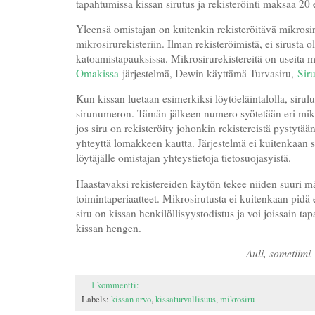
tapahtumissa kissan sirutus ja rekisteröinti maksaa 20 
Yleensä omistajan on kuitenkin rekisteröitävä mikrosir
mikrosirurekisteriin. Ilman rekisteröimistä, ei sirusta o
katoamistapauksissa. Mikrosirurekistereitä on useita m
Omakissa
-järjestelmä, Dewin käyttämä Turvasiru,
Sir
Kun kissan luetaan esimerkiksi löytöeläintalolla, sirul
sirunumeron. Tämän jälkeen numero syötetään eri mikro
jos siru on rekisteröity johonkin rekistereistä pystytä
yhteyttä lomakkeen kautta. Järjestelmä ei kuitenkaan
löytäjälle omistajan yhteystietoja tietosuojasyistä.
Haastavaksi rekistereiden käytön tekee niiden suuri mä
toimintaperiaatteet. Mikrosirutusta ei kuitenkaan pidä 
siru on kissan henkilöllisyystodistus ja voi joissain t
kissan hengen.
- Auli, sometiimi
1 kommentti:
Labels:
kissan arvo
,
kissaturvallisuus
,
mikrosiru