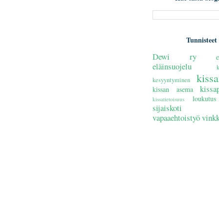
Tunnisteet
Dewi ry
e
eläinsuojelu
kiss
kesyyntyminen
kissa
kissan asema
loukutus
kissatietoisuus
sijaiskoti
vapaaehtoistyö
vinkk