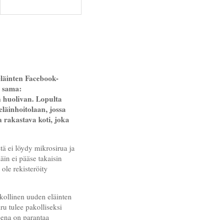
läinten Facebook-
n sama:
ä huolivan. Lopulta
eläinhoitolaan, jossa
a rakastava koti, joka
tä ei löydy mikrosirua ja
äin ei pääse takaisin
 ole rekisteröity
akollinen uuden eläinten
ru tulee pakolliseksi
eena on parantaa