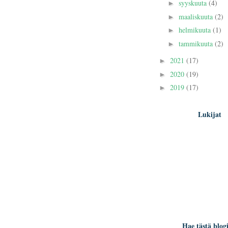
syyskuuta
(4)
►
maaliskuuta
(2)
►
helmikuuta
(1)
►
tammikuuta
(2)
►
2021
(17)
►
2020
(19)
►
2019
(17)
►
Lukijat
Hae tästä blogi