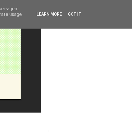
user-agent
erate usage
LEARN MORE
GOT IT