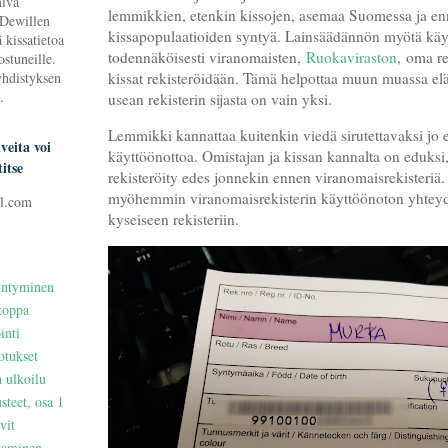
miva
lemmikkien, etenkin kissojen, asemaa Suomessa ja en
 Dewillen
kissapopulaatioiden syntyä. Lainsäädännön myötä käy
 kissatietoa
todennäköisesti viranomaisten,
Ruokaviraston
, oma re
ostuneille.
yhdistyksen
kissat rekisteröidään. Tämä helpottaa muun muassa elä
.
usean rekisterin sijasta on vain yksi.
Lemmikki kannattaa kuitenkin viedä sirutettavaksi jo 
veita voi
käyttöönottoa. Omistajan ja kissan kannalta on eduksi,
itse
rekisteröity edes jonnekin ennen viranomaisrekisteriä.
myöhemmin viranomaisrekisterin käyttöönoton yhteyde
l.com
kyseiseen rekisteriin.
yntyminen
koppa
inti
otukset
n ulkoilu
steet, osa 1
vit
ttaminen