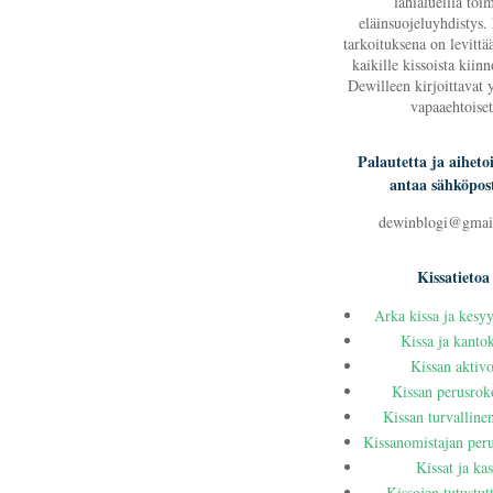
lähialueilla toi
eläinsuojeluyhdistys.
tarkoituksena on levittää
kaikille kissoista kiinn
Dewilleen kirjoittavat 
vapaaehtoiset
Palautetta ja aihetoi
antaa sähköpost
dewinblogi@gmai
Kissatietoa
Arka kissa ja kesy
Kissa ja kanto
Kissan aktivo
Kissan perusrok
Kissan turvalline
Kissanomistajan peru
Kissat ja kas
Kissojen tutustu