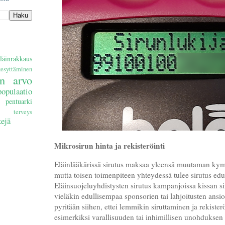
läinrakkaus
kesyttäminen
an arvo
populaatio
pentuarki
terveys
ejä
Mikrosirun hinta ja rekisteröinti
Eläinlääkärissä sirutus maksaa yleensä muutaman kym
mutta toisen toimenpiteen yhteydessä tulee sirutus ed
Eläinsuojeluyhdistysten sirutus kampanjoissa kissan s
vieläkin edullisempaa sponsorien tai lahjoitusten ansi
pyritään siihen, ettei lemmikin siruttaminen ja rekisterö
esimerkiksi varallisuuden tai inhimillisen unohduksen