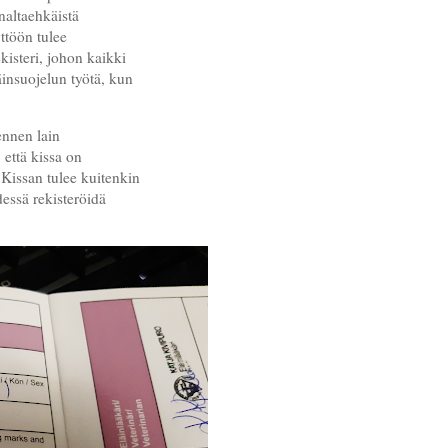
naltaehkäistä
ttöön tulee
kisteri, johon kaikki
insuojelun työtä, kun
ennen lain
 että kissa on
 Kissan tulee kuitenkin
ssä rekisteröidä