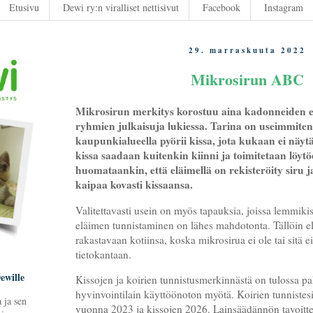
Etusivu
Dewi ry:n viralliset nettisivut
Facebook
Instagram
29. marraskuuta 2022
Mikrosirun ABC
Mikrosirun merkitys korostuu aina kadonneiden e
ryhmien julkaisuja lukiessa. Tarina on useimmite
kaupunkialueella pyörii kissa, jota kukaan ei näyt
kissa saadaan kuitenkin kiinni ja toimitetaan löytö
huomataankin, että eläimellä on rekisteröity siru j
kaipaa kovasti kissaansa.
Valitettavasti usein on myös tapauksia, joissa lemmikis
eläimen tunnistaminen on lähes mahdotonta. Tällöin el
rakastavaan kotiinsa, koska mikrosirua ei ole tai sitä ei
tietokantaan.
ewille
Kissojen ja koirien tunnistusmerkinnästä on tulossa p
hyvinvointilain käyttöönoton myötä. Koirien tunnistesi
 ja sen
vuonna 2023 ja kissojen 2026. Lainsäädännön tavoitt