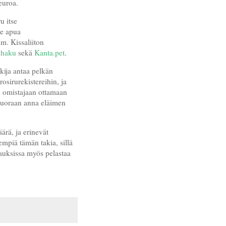
euroa.
u itse
le apua
m. Kissaliiton
uhaku
sekä
Kanta.pet
.
ukija antaa pelkän
sirurekistereihin, ja
än omistajaan ottamaan
 suoraan anna eläimen
ärä, ja erinevät
empiä tämän takia, sillä
apauksissa myös pelastaa