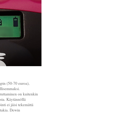
pin (50-70 euroa),
ullisemmaksi.
iruttaminen on kuitenkin
osta. Käytännöllä
inti ei jäisi tekemättä
 takia. Dewin