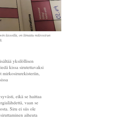
n kissoilla, on liimattu mikrosirun
di.
sältää yksilöllisen
edä kissa sirutettavaksi
 mirkosirurekisteriin,
sissa
yvästi, eikä se haittaa
rgialähdettä, vaan se
sta. Siru ei siis ole
 siruttaminen aiheuta