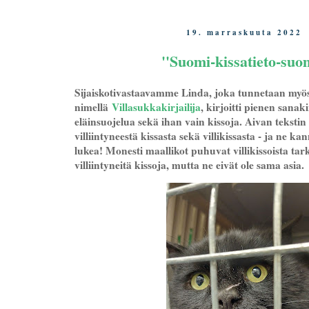
19. marraskuuta 2022
''Suomi-kissatieto-suom
Sijaiskotivastaavamme Linda, joka tunnetaan myö
nimellä
Villasukkakirjailija
, kirjoitti pienen sanak
eläinsuojelua sekä ihan vain kissoja. Aivan tekstin 
villiintyneestä kissasta sekä villikissasta - ja ne ka
lukea! Monesti maallikot puhuvat villikissoista tar
villiintyneitä kissoja, mutta ne eivät ole sama asia.