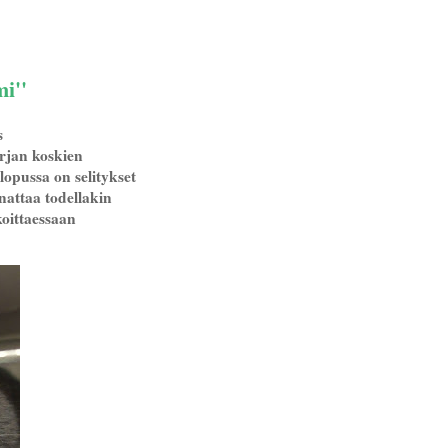
i''
s
irjan koskien
lopussa on selitykset
nnattaa todellakin
koittaessaan