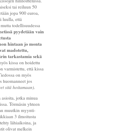
issojen hinnoittelussa.
iseksi tai reiluun 50
tään jopa 900 euroa,
 luulla, että
, mutta todellisuudessa
netissä pyydetään vain
etusta
ohon hintaan jo monta
ovat madotettu,
kärin tarkastamia sekä
yös kissa on hoidettu
 varmistettu, että kissa
Tiedossa on myös
ös huomanneet jos
eet sitä hoitamaan)
.
a asioita, jotka minua
sissa. Törmäsin yhteen
ajan muutkin myynti-
aikkiaan 3 ilmoitusta
tehty lähiaikoina, ja
tit olivat melkein