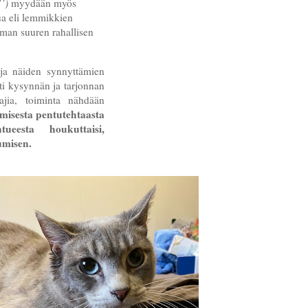
’)
myydään myös
ua eli lemmikkien
mman suuren rahallisen
 ja näiden synnyttämien
i kysynnän ja tarjonnan
tajia, toiminta nähdään
misesta pentutehtaasta
ueesta houkuttaisi,
kumisen.