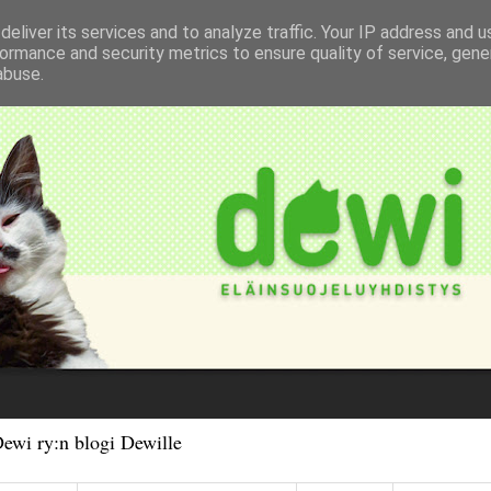
eliver its services and to analyze traffic. Your IP address and 
ormance and security metrics to ensure quality of service, gen
abuse.
Dewi ry:n blogi Dewille