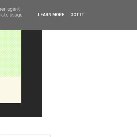
user-agent
erate usage
LEARN MORE
GOT IT