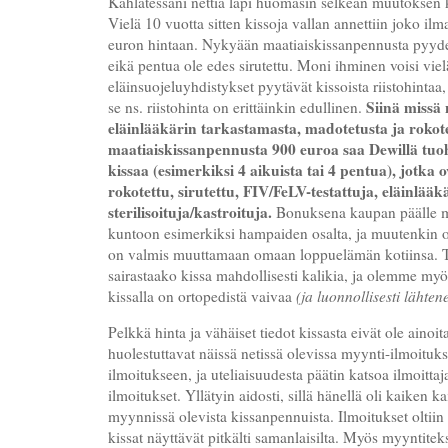
Kahlatessani nettiä läpi huomasin selkeän muutoksen k
Vielä 10 vuotta sitten kissoja vallan annettiin joko ilma
euron hintaan. Nykyään maatiaiskissanpennusta pyyde
eikä pentua ole edes sirutettu. Moni ihminen voisi vielä
eläinsuojeluyhdistykset pyytävät kissoista riistohintaa
Siinä missä 
se ns. riistohinta on erittäinkin edullinen.
eläinlääkärin tarkastamasta, madotetusta ja rokot
maatiaiskissanpennusta 900 euroa saa Dewillä tu
kissaa (esimerkiksi 4 aikuista tai 4 pentua), jotka 
rokotettu, sirutettu, FIV/FeLV-testattuja, eläinlää
sterilisoituja/kastroituja.
Bonuksena kaupan päälle m
kuntoon esimerkiksi hampaiden osalta, ja muutenkin on
on valmis muuttamaan omaan loppuelämän kotiinsa. 
sairastaako kissa mahdollisesti kalikia, ja olemme my
kissalla on ortopedistä vaivaa
(ja luonnollisesti lähten
Pelkkä hinta ja vähäiset tiedot kissasta eivät ole ainoit
huolestuttavat näissä netissä olevissa myynti-ilmoituk
ilmoitukseen, ja uteliaisuudesta päätin katsoa ilmoitt
ilmoitukset. Yllätyin aidosti, sillä hänellä oli kaiken k
myynnissä olevista kissanpennuista. Ilmoitukset oltiin 
kissat näyttävät pitkälti samanlaisilta. Myös myyntiteks