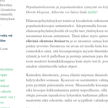
miva
 Dewillen
Populaatiokissoista ja populaatioiden synnystä on kir
 kissatietoa
Dewin blogissa. Aiheesta voi lukea lisää
täältä
!
ostuneille.
yhdistyksen
Eläinsuojeluyhdistykset toimivat kissakriisin ratkaisem
.
populaatiokissojen auttamiseksi. Adoptoimalla kissan
eläinsuojeluyhdistykseltä eli esyltä tuet yhdistyksen to
veita voi
useamman kissan auttamisen. Tämä tukee myös ajatusta 
itse
elävänä olentona itseisarvo
ja se ansaitsee samaa kui
joiden arvostus Suomessa on aivan eri tasolla kuin ki
l.com
esimerkiksi siinä, että kissanpentujen myynti-ilmoituk
ryhmät ja tori.fi pullollaan ja pentuja annetaan jopa i
tosin moderoi lemmikkikauppaa kuin myös tori.fi, joss
ainakin sääntötasolla tarkat ohjeet.
yntyminen
koppa
Kuitenkin ilmoitusten, joissa eläintä tarjotaan ilmaiseksi
hälytyskellot soimaan. Kyseessä on useimmiten vahin
inti
josta pyritään pääsemään eroon. Maaseudulla kissanpe
otukset
eikä kissojen leikkauttamista pidetä tarpeellisena, sillä
n ulkoilu
ottajia joissain tapauksissa lyhyenkin harkinnan jälkee
steet, osa 1
madotettu eikä rokotettu, mikä on tyypillistä vahinko
vit
ttaminen