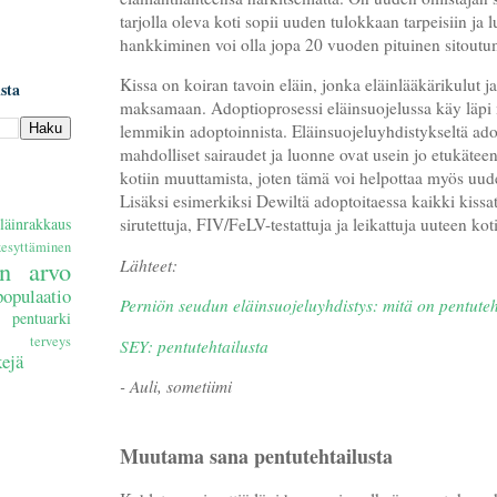
tarjolla oleva koti sopii uuden tulokkaan tarpeisiin ja l
hankkiminen voi olla jopa 20 vuoden pituinen sitoutu
Kissa on koiran tavoin eläin, jonka eläinlääkärikulut ja
sta
maksamaan. Adoptioprosessi eläinsuojelussa käy läp
lemmikin adoptoinnista. Eläinsuojeluyhdistykseltä ado
mahdolliset sairaudet ja luonne ovat usein jo etukätee
kotiin muuttamista, joten tämä voi helpottaa myös uu
Lisäksi esimerkiksi Dewiltä adoptoitaessa kaikki kissat
läinrakkaus
sirutettuja, FIV/FeLV-testattuja ja leikattuja uuteen k
kesyttäminen
Lähteet:
an arvo
populaatio
Perniön seudun eläinsuojeluyhdistys: mitä on pentuteh
pentuarki
terveys
SEY: pentutehtailusta
ejä
- Auli, sometiimi
Muutama sana pentutehtailusta