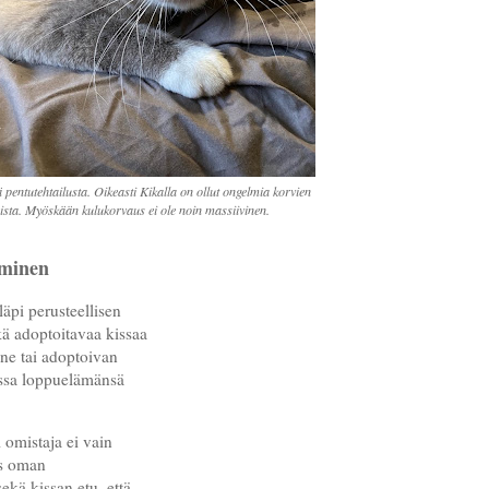
ä pentutehtailusta. Oikeasti Kikalla on ollut ongelmia korvien
ista. Myöskään kulukorvaus ei ole noin massiivinen.
uminen
äpi perusteellisen
kä adoptoitavaa kissaa
ne tai adoptoivan
issa loppuelämänsä
 omistaja ei vain
ös oman
ekä kissan etu, että