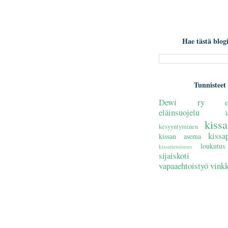
Hae tästä blogi
Tunnisteet
Dewi ry
e
eläinsuojelu
kiss
kesyyntyminen
kissa
kissan asema
loukutus
kissatietoisuus
sijaiskoti
vapaaehtoistyö
vinkk