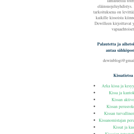
lähialueilla toi
eläinsuojeluyhdistys.
tarkoituksena on levittää
kaikille kissoista kiinn
Dewilleen kirjoittavat 
vapaaehtoiset
Palautetta ja aihetoi
antaa sähköpost
dewinblogi@gmai
Kissatietoa
Arka kissa ja kesy
Kissa ja kanto
Kissan aktivo
Kissan perusrok
Kissan turvalline
Kissanomistajan peru
Kissat ja kas
Kissojen tutustu