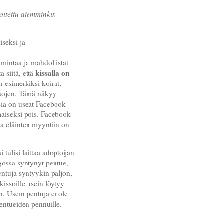
joitettu aiemminkin
iseksi ja
imintaa ja mahdollistat
kissalla on
siitä, että
n esimerkiksi koirat,
ssojen. Tämä näkyy
sia on useat Facebook-
lmaiseksi pois. Facebook
a eläinten myyntiin on
 tulisi laittaa adoptoijan
gossa syntynyt pentue,
ntuja syntyykin paljon,
 kissoille usein löytyy
n. Usein pentuja ei ole
pentueiden pennuille.