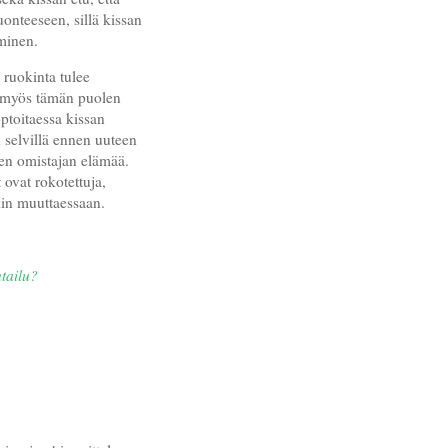
uonteeseen, sillä kissan
minen.
 ruokinta tulee
i myös tämän puolen
ptoitaessa kissan
n selvillä ennen uuteen
den omistajan elämää.
 ovat rokotettuja,
otiin muuttaessaan.
tailu?