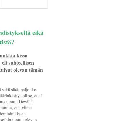
hdistykseltä eikä
tistä?
hankkia kissa
 eli suhteellisen
tuivat olevan tämän
 sekä siitä, paljonko
äärinkäsitys oli se, ettei
atus tuntuu Dewillä
 tuntuu, että viime
aiemmin kissan
ssoihin tuntuu olevan