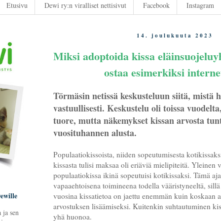
Etusivu
Dewi ry:n viralliset nettisivut
Facebook
Instagram
14. joulukuuta 2023
Miksi adoptoida kissa eläinsuojeluy
ostaa esimerkiksi interne
Törmäsin netissä keskusteluun siitä, mistä 
vastuullisesti. Keskustelu oli toissa vuodelta,
tuore, mutta näkemykset kissan arvosta tun
vuosituhannen alusta.
Populaatiokissoista, niiden sopeutumisesta kotikissaksi
kissasta tulisi maksaa oli eriäviä mielipiteitä. Yleinen v
populaatiokissa ikinä sopeutuisi kotikissaksi. Tämä aj
vapaaehtoisena toimineena todella vääristyneeltä, sillä
ewille
vuosina kissatietoa on jaettu enemmän kuin koskaan 
arvostuksen lisäämiseksi. Kuitenkin suhtautuminen ki
 ja sen
yhä huonoa.