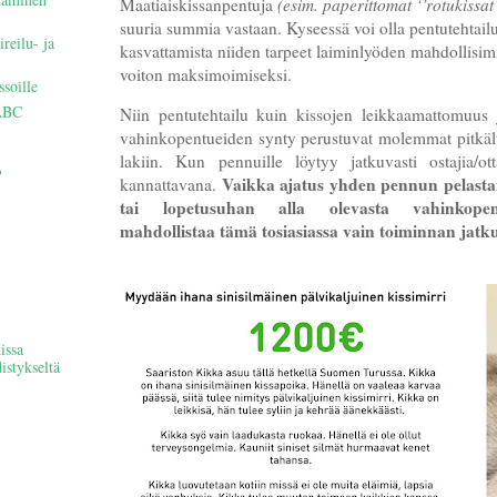
Maatiaiskissanpentuja
(esim. paperittomat ‘’rotukissat’
suuria summia vastaan. Kyseessä voi olla pentutehtail
ireilu- ja
kasvattamista niiden tarpeet laiminlyöden mahdollisi
voiton maksimoimiseksi.
ssoille
ABC
Niin pentutehtailu kuin kissojen leikkaamattomuus
vahinkopentueiden synty perustuvat molemmat pitkält
lakiin. Kun pennuille löytyy jatkuvasti ostajia/ot
o
Vaikka ajatus yhden pennun pelasta
kannattavana.
tai lopetusuhan alla olevasta vahinkopent
mahdollistaa tämä tosiasiassa vain toiminnan jat
issa
istykseltä