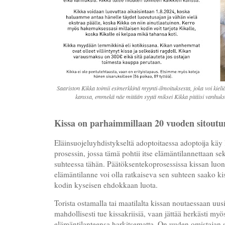
Saariston Kikka toimii esimerkkinä myynti-ilmoituksesta, joka voi kieli
kanssa, emmekä näe mitään syytä miksei Kikka pitäisi vanhuks
Kissa on parhaimmillaan 20 vuoden sitout
Eläinsuojeluyhdistykseltä adoptoitaessa adoptoija käy l
prosessin, jossa tämä pohtii itse elämäntilannettaan se
suhteessa tähän. Päätöksentekoprosessissa kissan luon
elämäntilanne voi olla ratkaiseva sen suhteen saako k
kodin kyseisen ehdokkaan luota.
Torista ostamalla tai maatilalta kissan noutaessaan uusi
mahdollisesti tue kissakriisiä, vaan jättää herkästi my
elämäntilanteensa harkitsematta. On uuden omistajan s