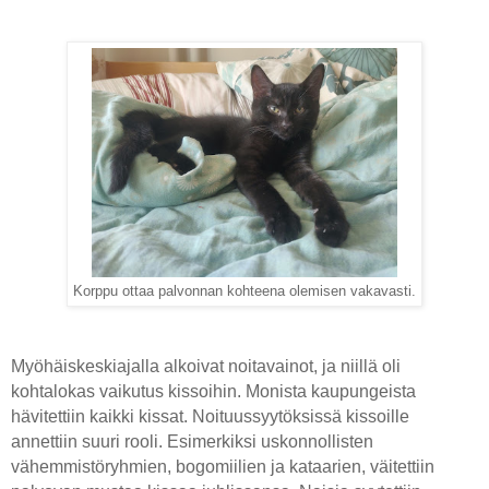
Korppu ottaa palvonnan kohteena olemisen vakavasti.
Myöhäiskeskiajalla alkoivat noitavainot, ja niillä oli
kohtalokas vaikutus kissoihin. Monista kaupungeista
hävitettiin kaikki kissat. Noituussyytöksissä kissoille
annettiin suuri rooli. Esimerkiksi uskonnollisten
vähemmistöryhmien, bogomiilien ja kataarien, väitettiin