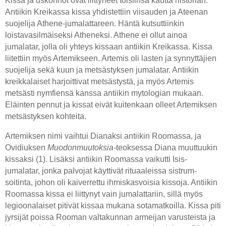
Kissa ja uskonnot ovat liittyneet toisiinsa kautta historian.
Antiikin Kreikassa kissa yhdistettiin viisauden ja Ateenan
suojelija Athene-jumalattareen. Häntä kutsuttiinkin
loistavasilmäiseksi Atheneksi. Athene ei ollut ainoa
jumalatar, jolla oli yhteys kissaan antiikin Kreikassa. Kissa
liitettiin myös Artemikseen. Artemis oli lasten ja synnyttäjien
suojelija sekä kuun ja metsästyksen jumalatar. Antiikin
kreikkalaiset harjoittivat metsästystä, ja myös Artemis
metsästi nymfiensä kanssa antiikin mytologian mukaan.
Eläinten pennut ja kissat eivät kuitenkaan olleet Artemiksen
metsästyksen kohteita.
Artemiksen nimi vaihtui Dianaksi antiikin Roomassa, ja
Ovidiuksen
Muodonmuutoksia-
teoksessa Diana muuttuukin
kissaksi (1). Lisäksi antiikin Roomassa vaikutti Isis-
jumalatar, jonka palvojat käyttivät rituaaleissa sistrum-
soitinta, johon oli kaiverrettu ihmiskasvoisia kissoja. Antiikin
Roomassa kissa ei liittynyt vain jumalattariin, sillä myös
legioonalaiset pitivät kissaa mukana sotamatkoilla. Kissa piti
jyrsijät poissa Rooman valtakunnan armeijan varusteista ja