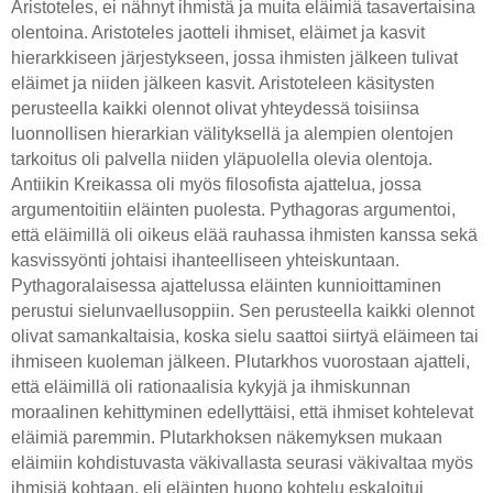
Aristoteles, ei nähnyt ihmistä ja muita eläimiä tasavertaisina
olentoina. Aristoteles jaotteli ihmiset, eläimet ja kasvit
hierarkkiseen järjestykseen, jossa ihmisten jälkeen tulivat
eläimet ja niiden jälkeen kasvit. Aristoteleen käsitysten
perusteella kaikki olennot olivat yhteydessä toisiinsa
luonnollisen hierarkian välityksellä ja alempien olentojen
tarkoitus oli palvella niiden yläpuolella olevia olentoja.
Antiikin Kreikassa oli myös filosofista ajattelua, jossa
argumentoitiin eläinten puolesta. Pythagoras argumentoi,
että eläimillä oli oikeus elää rauhassa ihmisten kanssa sekä
kasvissyönti johtaisi ihanteelliseen yhteiskuntaan.
Pythagoralaisessa ajattelussa eläinten kunnioittaminen
perustui sielunvaellusoppiin. Sen perusteella kaikki olennot
olivat samankaltaisia, koska sielu saattoi siirtyä eläimeen tai
ihmiseen kuoleman jälkeen. Plutarkhos vuorostaan ajatteli,
että eläimillä oli rationaalisia kykyjä ja ihmiskunnan
moraalinen kehittyminen edellyttäisi, että ihmiset kohtelevat
eläimiä paremmin. Plutarkhoksen näkemyksen mukaan
eläimiin kohdistuvasta väkivallasta seurasi väkivaltaa myös
ihmisiä kohtaan, eli eläinten huono kohtelu eskaloitui