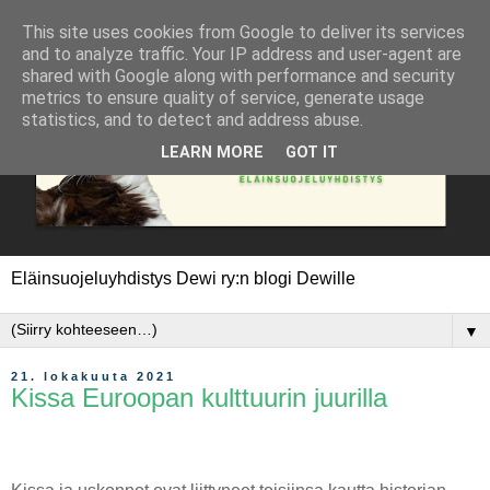
This site uses cookies from Google to deliver its services
and to analyze traffic. Your IP address and user-agent are
shared with Google along with performance and security
metrics to ensure quality of service, generate usage
statistics, and to detect and address abuse.
LEARN MORE
GOT IT
Eläinsuojeluyhdistys Dewi ry:n blogi Dewille
▼
21. lokakuuta 2021
Kissa Euroopan kulttuurin juurilla