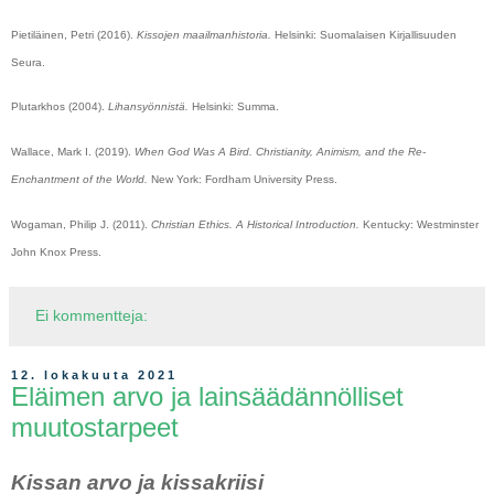
Pietiläinen, Petri (2016).
Kissojen maailmanhistoria.
Helsinki: Suomalaisen Kirjallisuuden
Seura.
Plutarkhos (2004).
Lihansyönnistä.
Helsinki: Summa.
Wallace, Mark I. (2019).
When God Was A Bird. Christianity, Animism, and the Re-
Enchantment of the World.
New York: Fordham University Press.
Wogaman, Philip J. (2011).
Christian Ethics. A Historical Introduction.
Kentucky: Westminster
John Knox Press.
Ei kommentteja:
12. lokakuuta 2021
Eläimen arvo ja lainsäädännölliset
muutostarpeet
Kissan arvo ja kissakriisi