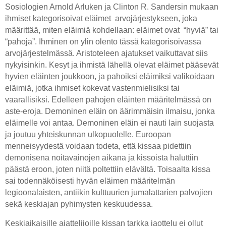
Sosiologien Arnold Arluken ja Clinton R. Sandersin mukaan
ihmiset kategorisoivat eläimet arvojärjestykseen, joka
määrittää, miten eläimiä kohdellaan: eläimet ovat “hyviä” tai
“pahoja”. Ihminen on ylin olento tässä kategorisoivassa
arvojärjestelmässä. Aristoteleen ajatukset vaikuttavat siis
nykyisinkin. Kesyt ja ihmistä lähellä olevat eläimet pääsevät
hyvien eläinten joukkoon, ja pahoiksi eläimiksi valikoidaan
eläimiä, jotka ihmiset kokevat vastenmielisiksi tai
vaarallisiksi. Edelleen pahojen eläinten määritelmässä on
aste-eroja. Demoninen eläin on äärimmäisin ilmaisu, jonka
eläimelle voi antaa. Demoninen eläin ei nauti lain suojasta
ja joutuu yhteiskunnan ulkopuolelle. Euroopan
menneisyydestä voidaan todeta, että kissaa pidettiin
demonisena noitavainojen aikana ja kissoista haluttiin
päästä eroon, joten niitä poltettiin elävältä. Toisaalta kissa
sai todennäköisesti hyvän eläimen määritelmän
legioonalaisten, antiikin kulttuurien jumalattarien palvojien
sekä keskiajan pyhimysten keskuudessa.
Keskiaikaisille ajattelijoille kissan tarkka jaottelu ei ollut