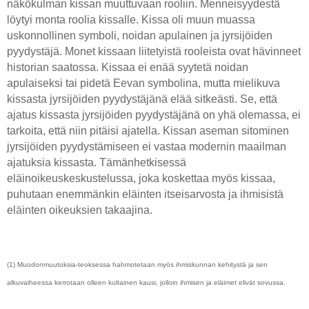
näkökulman kissan muuttuvaan rooliin. Menneisyydestä
löytyi monta roolia kissalle. Kissa oli muun muassa
uskonnollinen symboli, noidan apulainen ja jyrsijöiden
pyydystäjä. Monet kissaan liitetyistä rooleista ovat hävinneet
historian saatossa. Kissaa ei enää syytetä noidan
apulaiseksi tai pidetä Eevan symbolina, mutta mielikuva
kissasta jyrsijöiden pyydystäjänä elää sitkeästi. Se, että
ajatus kissasta jyrsijöiden pyydystäjänä on yhä olemassa, ei
tarkoita, että niin pitäisi ajatella. Kissan aseman sitominen
jyrsijöiden pyydystämiseen ei vastaa modernin maailman
ajatuksia kissasta. Tämänhetkisessä
eläinoikeuskeskustelussa, joka koskettaa myös kissaa,
puhutaan enemmänkin eläinten itseisarvosta ja ihmisistä
eläinten oikeuksien takaajina.
(1)
Muodonmuutoksia-teoksessa hahmotetaan myös ihmiskunnan kehitystä ja sen
alkuvaiheessa kerrotaan olleen kultainen kausi, jolloin ihmisen ja eläimet elivät sovussa.