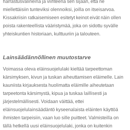
harrastusvälineinä ja viihteenä sen sijaan, että ne 
miellettäisiin tunteviksi olennoiksi, joilla on itseisarvoa. 
Kissakriisin ratkaisemiseen esitetyt keinot eivät näin ollen 
poista rakenteellista vääristymää, joka on sidottu syvälle 
yhteiskuntien historiaan, kulttuuriin ja talouteen. 
Lainsäädännöllinen muutostarve
Voimassa oleva eläinsuojelulaki kieltää tarpeettoman 
kärsimyksen, kivun ja tuskan aiheuttamisen eläimelle. Lain 
kauniista kirjauksesta huolimatta eläimille aiheutetaan 
tarpeetonta kärsimystä, kipua ja tuskaa laillisesti ja 
järjestelmällisesti. Voidaan väittää, ettei 
eläinsuojelulainsäädäntö kyseenalaista eläinten käyttöä 
ihmisten tarpeisiin, vaan luo sille puitteet. Valmisteilla on 
tällä hetkellä uusi eläinsuojelulaki, jonka on kuitenkin 