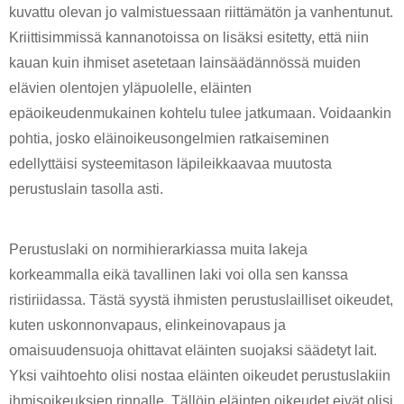
kuvattu olevan jo valmistuessaan riittämätön ja vanhentunut. 
Kriittisimmissä kannanotoissa on lisäksi esitetty, että niin 
kauan kuin ihmiset asetetaan lainsäädännössä muiden 
elävien olentojen yläpuolelle, eläinten 
epäoikeudenmukainen kohtelu tulee jatkumaan. Voidaankin 
pohtia, josko eläinoikeusongelmien ratkaiseminen 
edellyttäisi systeemitason läpileikkaavaa muutosta 
perustuslain tasolla asti.
Perustuslaki on normihierarkiassa muita lakeja 
korkeammalla eikä tavallinen laki voi olla sen kanssa 
ristiriidassa. Tästä syystä ihmisten perustuslailliset oikeudet, 
kuten uskonnonvapaus, elinkeinovapaus ja 
omaisuudensuoja ohittavat eläinten suojaksi säädetyt lait. 
Yksi vaihtoehto olisi nostaa eläinten oikeudet perustuslakiin 
ihmisoikeuksien rinnalle. Tällöin eläinten oikeudet eivät olisi 