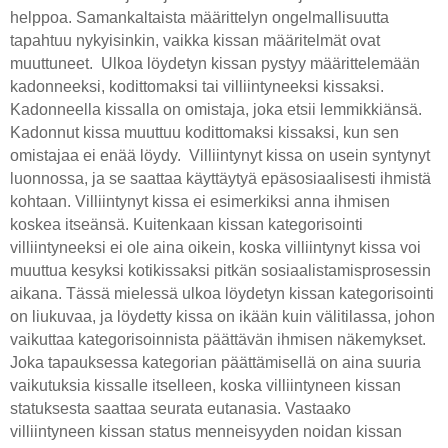
helppoa. Samankaltaista määrittelyn ongelmallisuutta
tapahtuu nykyisinkin, vaikka kissan määritelmät ovat
muuttuneet. Ulkoa löydetyn kissan pystyy määrittelemään
kadonneeksi, kodittomaksi tai villiintyneeksi kissaksi.
Kadonneella kissalla on omistaja, joka etsii lemmikkiänsä.
Kadonnut kissa muuttuu kodittomaksi kissaksi, kun sen
omistajaa ei enää löydy. Villiintynyt kissa on usein syntynyt
luonnossa, ja se saattaa käyttäytyä epäsosiaalisesti ihmistä
kohtaan. Villiintynyt kissa ei esimerkiksi anna ihmisen
koskea itseänsä. Kuitenkaan kissan kategorisointi
villiintyneeksi ei ole aina oikein, koska villiintynyt kissa voi
muuttua kesyksi kotikissaksi pitkän sosiaalistamisprosessin
aikana. Tässä mielessä ulkoa löydetyn kissan kategorisointi
on liukuvaa, ja löydetty kissa on ikään kuin välitilassa, johon
vaikuttaa kategorisoinnista päättävän ihmisen näkemykset.
Joka tapauksessa kategorian päättämisellä on aina suuria
vaikutuksia kissalle itselleen, koska villiintyneen kissan
statuksesta saattaa seurata eutanasia. Vastaako
villiintyneen kissan status menneisyyden noidan kissan