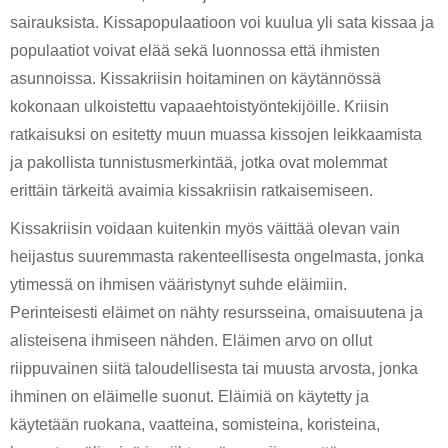
sairauksista. Kissapopulaatioon voi kuulua yli sata kissaa ja 
populaatiot voivat elää sekä luonnossa että ihmisten 
asunnoissa. Kissakriisin hoitaminen on käytännössä 
kokonaan ulkoistettu vapaaehtoistyöntekijöille. Kriisin 
ratkaisuksi on esitetty muun muassa kissojen leikkaamista 
ja pakollista tunnistusmerkintää, jotka ovat molemmat 
erittäin tärkeitä avaimia kissakriisin ratkaisemiseen. 
Kissakriisin voidaan kuitenkin myös väittää olevan vain 
heijastus suuremmasta rakenteellisesta ongelmasta, jonka 
ytimessä on ihmisen vääristynyt suhde eläimiin. 
Perinteisesti eläimet on nähty resursseina, omaisuutena ja 
alisteisena ihmiseen nähden. Eläimen arvo on ollut 
riippuvainen siitä taloudellisesta tai muusta arvosta, jonka 
ihminen on eläimelle suonut. Eläimiä on käytetty ja 
käytetään ruokana, vaatteina, somisteina, koristeina, 