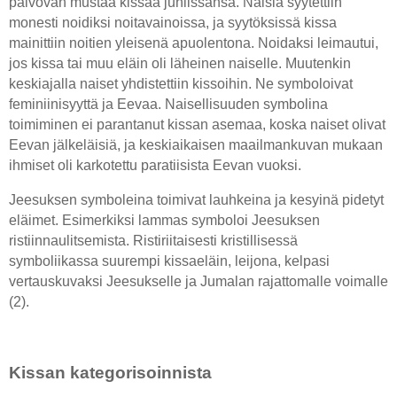
palvovan mustaa kissaa juhlissansa. Naisia syytettiin
monesti noidiksi noitavainoissa, ja syytöksissä kissa
mainittiin noitien yleisenä apuolentona. Noidaksi leimautui,
jos kissa tai muu eläin oli läheinen naiselle. Muutenkin
keskiajalla naiset yhdistettiin kissoihin. Ne symboloivat
feminiinisyyttä ja Eevaa. Naisellisuuden symbolina
toimiminen ei parantanut kissan asemaa, koska naiset olivat
Eevan jälkeläisiä, ja keskiaikaisen maailmankuvan mukaan
ihmiset oli karkotettu paratiisista Eevan vuoksi.
Jeesuksen symboleina toimivat lauhkeina ja kesyinä pidetyt
eläimet. Esimerkiksi lammas symboloi Jeesuksen
ristiinnaulitsemista. Ristiriitaisesti kristillisessä
symboliikassa suurempi kissaeläin, leijona, kelpasi
vertauskuvaksi Jeesukselle ja Jumalan rajattomalle voimalle
(2).
Kissan kategorisoinnista