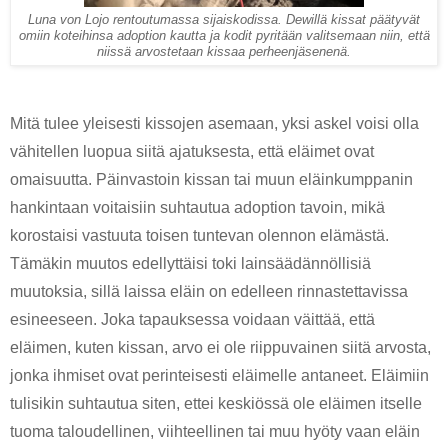
Luna von Lojo rentoutumassa sijaiskodissa. Dewillä kissat päätyvät
omiin koteihinsa adoption kautta ja kodit pyritään valitsemaan niin, että
niissä arvostetaan kissaa perheenjäsenenä.
Mitä tulee yleisesti kissojen asemaan, yksi askel voisi olla 
vähitellen luopua siitä ajatuksesta, että eläimet ovat 
omaisuutta. Päinvastoin kissan tai muun eläinkumppanin 
hankintaan voitaisiin suhtautua adoption tavoin, mikä 
korostaisi vastuuta toisen tuntevan olennon elämästä. 
Tämäkin muutos edellyttäisi toki lainsäädännöllisiä 
muutoksia, sillä laissa eläin on edelleen rinnastettavissa 
esineeseen. Joka tapauksessa voidaan väittää, että 
eläimen, kuten kissan, arvo ei ole riippuvainen siitä arvosta, 
jonka ihmiset ovat perinteisesti eläimelle antaneet. Eläimiin 
tulisikin suhtautua siten, ettei keskiössä ole eläimen itselle 
tuoma taloudellinen, viihteellinen tai muu hyöty vaan eläin 