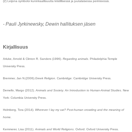
(2) Leijona symboloi kuninkaallisuutta kristillisessä ja juutalaisessa perinteessä.
- Pauli Jyrkinewsky, Dewin hallituksen jäsen
Kirjallisuus
Arluke, Arnold & Clinton R. Sanders (1996).
Regarding animals.
Philadelphia:Temple
University Press.
Bremmer, Jan N.(2006).
Greek Religion.
Cambridge: Cambridge University Press.
Demello, Margo (2012).
Animals and Society. An Introduction to Human-Animal Studies
. New
York: Columbia University Press.
Holmberg, Tora (2014).
Wherever I lay my cat? Post-human crowding and the meaning of
home.
Kemmerer, Lisa (2011).
Animals and World Religions
. Oxford: Oxford University Press.