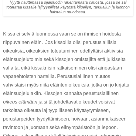
Nyytti nauttimassa sijaiskodin rakentamasta catiosta, jossa se sai
toteuttaa kissalle lajityypillistä käytöstä kiipeilyn, tarkkailun ja luonnon
haistelun muodossa.
Kissa ei selviä luonnossa vaan se on ihmisen hoidosta 
riippuvainen eläin.  Jos kissoilla olisi perustuslaillisia 
oikeuksia, oikeuksien toteutuminen edellyttäisi aktiivisia 
eläinsuojelutoimia sekä kissojen omistajilta että julkiselta 
vallalta, eikä kissakriisin ratkaiseminen olisi ainoastaan 
vapaaehtoisten harteilla. Perustuslaillinen muutos 
vahvistaisi myös niitä eläinten oikeuksia, jotka on jo kirjattu 
eläinsuojelulakiin. Kissojen kannalta perustuslaillinen 
oikeus elämään
 ja siitä johdettavat oikeudet voisivat 
tarkoittaa oikeutta lajityypilliseen käyttäytymiseen, 
perustarpeiden tyydyttämiseen, hoivaan, asianmukaiseen 
ravintoon ja juomaan sekä elinympäristöön ja lepoon. 
Oikeus lajityypilliseen käyttäytymiseen voisi tarkemmin 