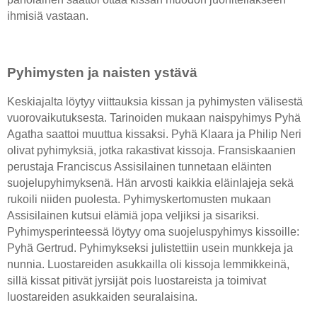
ihmisiä vastaan.
Pyhimysten ja naisten ystävä
Keskiajalta löytyy viittauksia kissan ja pyhimysten välisestä
vuorovaikutuksesta. Tarinoiden mukaan naispyhimys Pyhä
Agatha saattoi muuttua kissaksi. Pyhä Klaara ja Philip Neri
olivat pyhimyksiä, jotka rakastivat kissoja. Fransiskaanien
perustaja Franciscus Assisilainen tunnetaan eläinten
suojelupyhimyksenä. Hän arvosti kaikkia eläinlajeja sekä
rukoili niiden puolesta. Pyhimyskertomusten mukaan
Assisilainen kutsui elämiä jopa veljiksi ja sisariksi.
Pyhimysperinteessä löytyy oma suojeluspyhimys kissoille:
Pyhä Gertrud. Pyhimykseksi julistettiin usein munkkeja ja
nunnia. Luostareiden asukkailla oli kissoja lemmikkeinä,
sillä kissat pitivät jyrsijät pois luostareista ja toimivat
luostareiden asukkaiden seuralaisina.