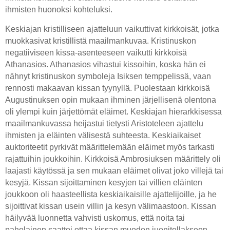
ihmisten huonoksi kohteluksi.
Keskiajan kristilliseen ajatteluun vaikuttivat kirkkoisät, jotka
muokkasivat kristillistä maailmankuvaa. Kristinuskon
negatiiviseen kissa-asenteeseen vaikutti kirkkoisä
Athanasios. Athanasios vihastui kissoihin, koska hän ei
nähnyt kristinuskon symboleja Isiksen temppelissä, vaan
rennosti makaavan kissan tyynyllä. Puolestaan kirkkoisä
Augustinuksen opin mukaan ihminen järjellisenä olentona
oli ylempi kuin järjettömät eläimet. Keskiajan hierarkkisessa
maailmankuvassa heijastui tietysti Aristoteleen ajattelu
ihmisten ja eläinten välisestä suhteesta. Keskiaikaiset
auktoriteetit pyrkivät määrittelemään eläimet myös tarkasti
rajattuihin joukkoihin. Kirkkoisä Ambrosiuksen määrittely oli
laajasti käytössä ja sen mukaan eläimet olivat joko villejä tai
kesyjä. Kissan sijoittaminen kesyjen tai villien eläinten
joukkoon oli haasteellista keskiaikaisille ajattelijoille, ja he
sijoittivat kissan usein villin ja kesyn välimaastoon. Kissan
häilyvää luonnetta vahvisti uskomus, että noita tai
paholainen saattoi ottaa kissan muodon juonitellakseen