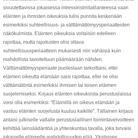
sivuutettavissa jokaisessa intressiristiriitatilanteessa vaan 
eläinten ja ihmisten oikeuksia tulisi punnita keskenään 
esimerkiksi suhteellisuus- ja välttämättömyysperiaatteiden 
näkökulmista. Eläinten oikeuksia voitaisiin edelleen 
rajoittaa, mutta rajoitusten olisi oltava 
suhteellisuusperiaatteen mukaisesti niin vähäisiä kuin 
mahdollista tavoiteltuun päämäärään nähden. 
Välttämättömyysperiaate puolestaan tarkoittaisi, ettei 
eläimen oikeutta elämään saisi rajoittaa, ellei se olisi 
välttämätöntä esimerkiksi ihmisen tai toisen eläimen 
suojelemiseksi. Kirjaus eläinten oikeuksista perustuslaissa 
voisi olla esimerkiksi: ”Eläimillä on oikeus elämään ja 
vastuu eläinten suojelusta kuuluu kaikille”. Tällainen kirjaus 
antaisi julkiselle vallalle perustuslaillisen toimintavelvoitteen 
kehittää lainsäädäntöä ja yhteiskuntaa tavalla, joka turvaisi 
jokaiselle eläimelle mahdollisuuden elää. Yksityisen 