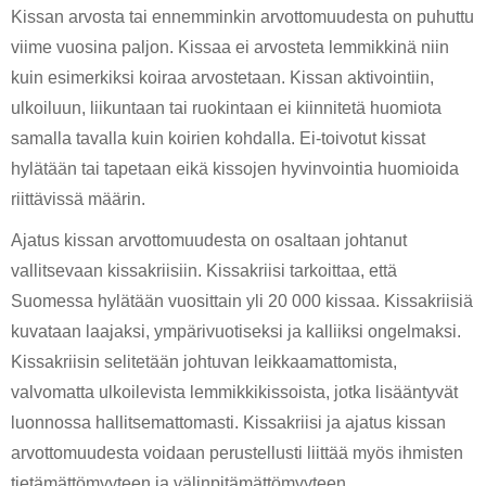
Kissan arvosta tai ennemminkin arvottomuudesta on puhuttu 
viime vuosina paljon. Kissaa ei arvosteta lemmikkinä niin 
kuin esimerkiksi koiraa arvostetaan. Kissan aktivointiin, 
ulkoiluun, liikuntaan tai ruokintaan ei kiinnitetä huomiota 
samalla tavalla kuin koirien kohdalla. Ei-toivotut kissat 
hylätään tai tapetaan eikä kissojen hyvinvointia huomioida 
riittävissä määrin. 
Ajatus kissan arvottomuudesta on osaltaan johtanut 
vallitsevaan kissakriisiin. Kissakriisi tarkoittaa, että 
Suomessa hylätään vuosittain yli 20 000 kissaa. Kissakriisiä 
kuvataan laajaksi, ympärivuotiseksi ja kalliiksi ongelmaksi. 
Kissakriisin selitetään johtuvan leikkaamattomista, 
valvomatta ulkoilevista lemmikkikissoista, jotka lisääntyvät 
luonnossa hallitsemattomasti. Kissakriisi ja ajatus kissan 
arvottomuudesta voidaan perustellusti liittää myös ihmisten 
tietämättömyyteen ja välinpitämättömyyteen. 