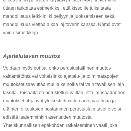
ottaen tarkoittaa esimerkiksi, että kissoille tulisi taata 
mahdollisuus leikkiin, kiipeilyyn ja juoksemiseen sekä 
mahdollisuus viettää aikaa lajitoverin kanssa. Nämä ovat 
vain esimerkkejä. 
Ajattelutavan muutos
Voidaan myös pohtia, onko perustuslaillinen muutos 
välttämätöntä vai voitaisiinko ajattelu- ja toimintatapojen 
muutokset saavuttaa muilla keinoilla tai vain tavallisen lain 
tasolla. Toisaalta on perusteltua väittää, että lainsäädännön 
muutokset ohjaavat yleisesti ihmisten arvomaailmaa ja 
eläinten oikeuksien nostaminen perustuslain tasolle voisi 
edistää laajemminkin asenteiden muutosta. 
Yhteiskunnallisen epäkohdan ratkaiseminen vaatii joka 