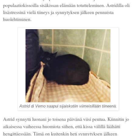
populaatiokissoilla sisäkissan elämään totutteleminen. Astridilla oli
lisästressinä vielä tiineys ja synnytyksen jälkeen pennuista
huolehtiminen.
Astrid di Vemo saapui sijaiskotiin viimeisillään tiineenä.
Astrid synnytti luonani jo toisena päivänä viisi pentua. Kiinnitin jo
aikaisessa vaiheessa huomiota siihen, että kissa välillä läähätti
hengittäessään. Tämä on kuitenkin heti synnytyksen jälkeen