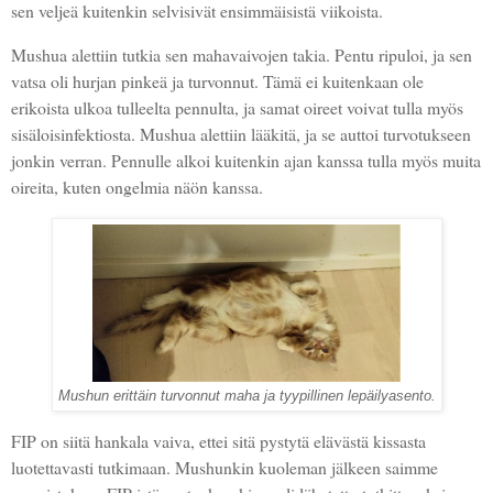
sen veljeä kuitenkin selvisivät ensimmäisistä viikoista.
Mushua alettiin tutkia sen mahavaivojen takia. Pentu ripuloi, ja sen
vatsa oli hurjan pinkeä ja turvonnut. Tämä ei kuitenkaan ole
erikoista ulkoa tulleelta pennulta, ja samat oireet voivat tulla myös
sisäloisinfektiosta. Mushua alettiin lääkitä, ja se auttoi turvotukseen
jonkin verran. Pennulle alkoi kuitenkin ajan kanssa tulla myös muita
oireita, kuten ongelmia näön kanssa.
Mushun erittäin turvonnut maha ja tyypillinen lepäilyasento.
FIP on siitä hankala vaiva, ettei sitä pystytä elävästä kissasta
luotettavasti tutkimaan. Mushunkin kuoleman jälkeen saimme