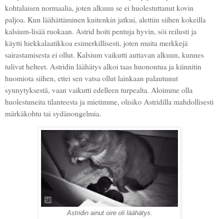
kohtalaisen normaalia, joten alkuun se ei huolestuttanut kovin
paljoa. Kun läähättäminen kuitenkin jatkui, alettiin siihen kokeilla
kalsium-lisää ruokaan. Astrid hoiti pentuja hyvin, söi reilusti ja
käytti hiekkalaatikkoa esimerkillisesti, joten muita merkkejä
sairastamisesta ei ollut. Kalsium vaikutti auttavan alkuun, kunnes
tulivat helteet. Astridin läähätys alkoi taas huonontua ja kiinnitin
huomiota siihen, ettei sen vatsa ollut lainkaan palautunut
synnytyksestä, vaan vaikutti edelleen turpealta. Aloimme olla
huolestuneita tilanteesta ja mietimme, olisiko Astridilla mahdollisesti
märkäkohtu tai sydänongelmia.
Astridin ainut oire oli läähätys.