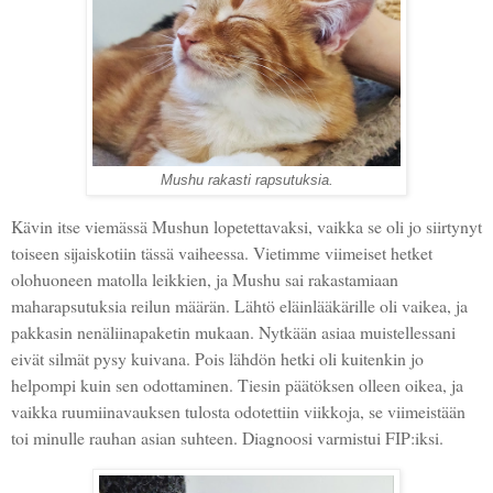
Mushu rakasti rapsutuksia.
Kävin itse viemässä Mushun lopetettavaksi, vaikka se oli jo siirtynyt
toiseen sijaiskotiin tässä vaiheessa. Vietimme viimeiset hetket
olohuoneen matolla leikkien, ja Mushu sai rakastamiaan
maharapsutuksia reilun määrän. Lähtö eläinlääkärille oli vaikea, ja
pakkasin nenäliinapaketin mukaan. Nytkään asiaa muistellessani
eivät silmät pysy kuivana. Pois lähdön hetki oli kuitenkin jo
helpompi kuin sen odottaminen. Tiesin päätöksen olleen oikea, ja
vaikka ruumiinavauksen tulosta odotettiin viikkoja, se viimeistään
toi minulle rauhan asian suhteen. Diagnoosi varmistui FIP:iksi.