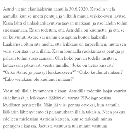
Astrid vietiin eläinlääkäriin aamulla 30.6.2020. Katselin vielä
aamulla, kun se imetti pentuja ja vilkuili minua verkko-oven lävitse.
Kissa lähti eläinlääkärikäyntivastaavan matkaan, ja itse lähdin töihin
stressaamaan. Ensin todettiin, että Astridilla on kuumetta, ja että se
on kuivunut. Astrid sai näihin ensiapuna hoitoa lääkärillä.
Lääkärissä oltiin sitä mieltä, että leikkaus on tarpeellinen, mutta sen
voisi suorittaa vasta illalla. Kävin lounaalla ruokkimassa pentuja ja
palasin töihin stressaamaan. Olin koko päivän todella rasittava
laittaessani jatkuvasti viestiä tiimille. “Joko on tietoa kissasta”
“Onko Astrid jo päässyt leikkaukseen?” “Onko kuulunut mitään?”
“Eikö vieläkään ole kuulunut mitään?”
Viesti tuli illalla kymmenen aikaan. Astridilla todettiin laajat vauriot
sisäelimissä ja leikkaava lääkäri oli varma FIP-diagnoosista
löydösten perusteella. Näin jäi viisi pentua orvoksi, kun aamulla
lääkäriin lähtenyt emo ei palannutkaan illalla takaisin. Näen joskus
edelleen mielessäni Astridin katseen, kun se tarkkaili minua
pentujensa kanssa. Jaetusta vastuusta tuli minun vastuuni.