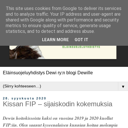
This site uses cookies from Google to deliver its services
and to analyze traffic. Your IP address and user-agent are
shared with Google along with performance and security
metrics to ensure quality of service, generate usage
statistics, and to detect and address abuse.
LEARN MORE
GOT IT
Eläinsuojeluyhdistys Dewi ry:n blogi Dewille
▼
28. syyskuuta 2020
Kissan FIP – sijaiskodin kokemuksia
Dewin hoitokissoista kaksi on vuosina 2019 ja 2020 kuollut
FIP:iin. Olen saanut kyseenalaisen kunnian hoitaa molempia