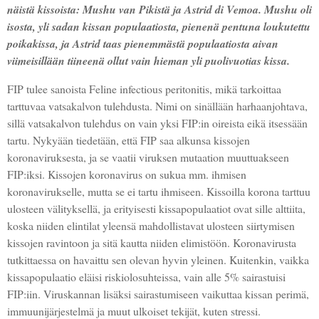
näistä kissoista: Mushu van Pikistä ja Astrid di Vemoa. Mushu oli
isosta, yli sadan kissan populaatiosta, pienenä pentuna loukutettu
poikakissa, ja Astrid taas pienemmästä populaatiosta aivan
viimeisillään tiineenä ollut vain hieman yli puolivuotias kissa.
FIP tulee sanoista Feline infectious peritonitis, mikä tarkoittaa
tarttuvaa vatsakalvon tulehdusta. Nimi on sinällään harhaanjohtava,
sillä vatsakalvon tulehdus on vain yksi FIP:in oireista eikä itsessään
tartu. Nykyään tiedetään, että FIP saa alkunsa kissojen
koronaviruksesta, ja se vaatii viruksen mutaation muuttuakseen
FIP:iksi. Kissojen koronavirus on sukua mm. ihmisen
koronavirukselle, mutta se ei tartu ihmiseen. Kissoilla korona tarttuu
ulosteen välityksellä, ja erityisesti kissapopulaatiot ovat sille alttiita,
koska niiden elintilat yleensä mahdollistavat ulosteen siirtymisen
kissojen ravintoon ja sitä kautta niiden elimistöön. Koronavirusta
tutkittaessa on havaittu sen olevan hyvin yleinen. Kuitenkin, vaikka
kissapopulaatio eläisi riskiolosuhteissa, vain alle 5% sairastuisi
FIP:iin. Viruskannan lisäksi sairastumiseen vaikuttaa kissan perimä,
immuunijärjestelmä ja muut ulkoiset tekijät, kuten stressi.