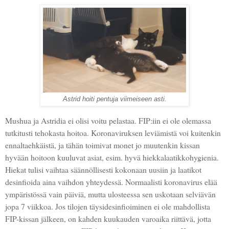
Astrid hoiti pentuja viimeiseen asti.
Mushua ja Astridia ei olisi voitu pelastaa. FIP:iin ei ole olemassa
tutkitusti tehokasta hoitoa. Koronaviruksen leviämistä voi kuitenkin
ennaltaehkäistä, ja tähän toimivat monet jo muutenkin kissan
hyvään hoitoon kuuluvat asiat, esim. hyvä hiekkalaatikkohygienia.
Hiekat tulisi vaihtaa säännöllisesti kokonaan uusiin ja laatikot
desinfioida aina vaihdon yhteydessä. Normaalisti koronavirus elää
ympäristössä vain päiviä, mutta ulosteessa sen uskotaan selviävän
jopa 7 viikkoa. Jos tilojen täysidesinfioiminen ei ole mahdollista
FIP-kissan jälkeen, on kahden kuukauden varoaika riittävä, jotta