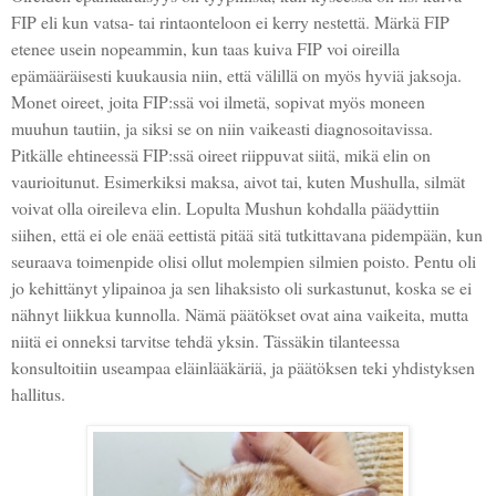
FIP eli kun vatsa- tai rintaonteloon ei kerry nestettä. Märkä FIP
etenee usein nopeammin, kun taas kuiva FIP voi oireilla
epämääräisesti kuukausia niin, että välillä on myös hyviä jaksoja.
Monet oireet, joita FIP:ssä voi ilmetä, sopivat myös moneen
muuhun tautiin, ja siksi se on niin vaikeasti diagnosoitavissa.
Pitkälle ehtineessä FIP:ssä oireet riippuvat siitä, mikä elin on
vaurioitunut. Esimerkiksi maksa, aivot tai, kuten Mushulla, silmät
voivat olla oireileva elin. Lopulta Mushun kohdalla päädyttiin
siihen, että ei ole enää eettistä pitää sitä tutkittavana pidempään, kun
seuraava toimenpide olisi ollut molempien silmien poisto. Pentu oli
jo kehittänyt ylipainoa ja sen lihaksisto oli surkastunut, koska se ei
nähnyt liikkua kunnolla. Nämä päätökset ovat aina vaikeita, mutta
niitä ei onneksi tarvitse tehdä yksin. Tässäkin tilanteessa
konsultoitiin useampaa eläinlääkäriä, ja päätöksen teki yhdistyksen
hallitus.