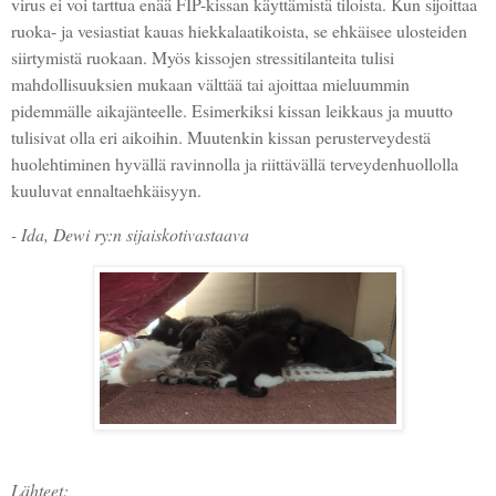
virus ei voi tarttua enää FIP-kissan käyttämistä tiloista. Kun sijoittaa
ruoka- ja vesiastiat kauas hiekkalaatikoista, se ehkäisee ulosteiden
siirtymistä ruokaan. Myös kissojen stressitilanteita tulisi
mahdollisuuksien mukaan välttää tai ajoittaa mieluummin
pidemmälle aikajänteelle. Esimerkiksi kissan leikkaus ja muutto
tulisivat olla eri aikoihin. Muutenkin kissan perusterveydestä
huolehtiminen hyvällä ravinnolla ja riittävällä terveydenhuollolla
kuuluvat ennaltaehkäisyyn.
- Ida, Dewi ry:n sijaiskotivastaava
Lähteet: