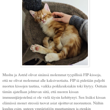
Mushu ja Astrid olivat sinänsä molemmat tyypillisiä FIP-kissoja,
että ne olivat molemmat alle kaksivuotiaita. FIP:iä pidetään paljolti
nuorten kissojen tautina, vaikka poikkeuksiakin toki löytyy. Osittain
tämän ajatellaan johtuvan siitä, että nuoren kissan
immuunijärjestelmä ei ole vielä täysin kehittynyt. Sen lisäksi kissan
elämässä monet stressiä tuovat asiat sijoittuvat nuoruuteen. Näihin
kuuluu esim. uuteen ympäristöön muuttaminen ja etenkin