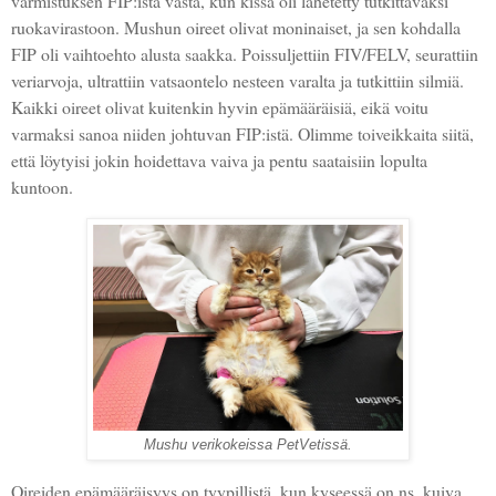
varmistuksen FIP:istä vasta, kun kissa oli lähetetty tutkittavaksi
ruokavirastoon. Mushun oireet olivat moninaiset, ja sen kohdalla
FIP oli vaihtoehto alusta saakka. Poissuljettiin FIV/FELV, seurattiin
veriarvoja, ultrattiin vatsaontelo nesteen varalta ja tutkittiin silmiä.
Kaikki oireet olivat kuitenkin hyvin epämääräisiä, eikä voitu
varmaksi sanoa niiden johtuvan FIP:istä. Olimme toiveikkaita siitä,
että löytyisi jokin hoidettava vaiva ja pentu saataisiin lopulta
kuntoon.
Mushu verikokeissa PetVetissä.
Oireiden epämääräisyys on tyypillistä, kun kyseessä on ns. kuiva